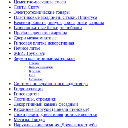
Цементно-песчаные смеси
Ленты.Скотч
Электротехнические товары
Пластиковые молдинги. Стыки. Плинтуса
Веревки, канаты, шнуры, троса, нити, стропы
Газосиликатные блоки, пеноблоки
Профиль для гипсокартона
Двери межкомнатные
Гипсовая плитка декоративная
Печное литье
ЖБИ. Трубы а/ц
Звукоизоляционные материалы
Стены
Коммуникации
Кровля
Пол
Потолок
Системы поверхностного водоотвода
Гидроизоляция
Гипсокартон
Лестницы, стремянки
Декоративный камень фасадный
Кухонные фартуки (Панели стеновые)
Люки ревизор, вентилляционные решетки
Метизы. Гвозди
Наружная канализация. Дренажные трубы