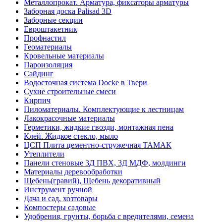
Металлопрокат. Арматура, фиксаторы арматуры
Заборная доска Palisad 3D
Заборные секции
Евроштакетник
Профнастил
Геоматериалы
Кровельные материалы
Пароизоляция
Сайдинг
Водосточная система Docke в Твери
Сухие строительные смеси
Кирпич
Пиломатериалы. Комплектующие к лестницам
Лакокрасочные материалы
Герметики, жидкие гвозди, монтажная пена
Клей. Жидкое стекло, мыло
ЦСП Плита цементно-стружечная ТАМАК
Утеплители
Панели стеновые 3Д ПВХ, 3Д МДФ, молдинги
Материалы деревообработки
Щебень(гравий), Щебень декоративный
Инструмент ручной
Дача и сад, хозтовары
Компостеры садовые
Удобрения, грунты, борьба с вредителями, семена