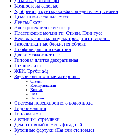
Дача и сад, хозтовары
Компостеры садовые
Удобрения, грунты, борьба с вредителями, семена
Цементно-песчаные смеси
Ленты.Скотч
Электротехнические товары
Пластиковые молдинги. Стыки. Плинтуса
Веревки, канаты, шнуры, троса, нити, стропы
Газосиликатные блоки, пеноблоки
Профиль для гипсокартона
Двери межкомнатные
Гипсовая плитка декоративная
Печное литье
ЖБИ. Трубы а/ц
Звукоизоляционные материалы
Стены
Коммуникации
Кровля
Пол
Потолок
Системы поверхностного водоотвода
Гидроизоляция
Гипсокартон
Лестницы, стремянки
Декоративный камень фасадный
Кухонные фартуки (Панели стеновые)