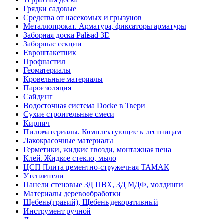
Грядки садовые
Средства от насекомых и грызунов
Металлопрокат. Арматура, фиксаторы арматуры
Заборная доска Palisad 3D
Заборные секции
Евроштакетник
Профнастил
Геоматериалы
Кровельные материалы
Пароизоляция
Сайдинг
Водосточная система Docke в Твери
Сухие строительные смеси
Кирпич
Пиломатериалы. Комплектующие к лестницам
Лакокрасочные материалы
Герметики, жидкие гвозди, монтажная пена
Клей. Жидкое стекло, мыло
ЦСП Плита цементно-стружечная ТАМАК
Утеплители
Панели стеновые 3Д ПВХ, 3Д МДФ, молдинги
Материалы деревообработки
Щебень(гравий), Щебень декоративный
Инструмент ручной