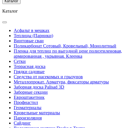
Каталог
Каталог
Асфальт в мешках
Теплицы (Парники)
Винтовые сваи
Поликарбонат Сотовый, Кровельный, Монолитный
Пленка для теплиц по выгодной цене полиэтиленовая,
армированная , укрывная. Клеенка
Сетки
Террасная доска
Грядки садовые
Средства от насекомых и грызунов
Металлопрокат. Арматура, фиксаторы арматуры
Заборная доска Palisad 3D
Заборные секции
Евроштакетник
Профнастил
Геоматериалы
Кровельные материалы
Пароизоляция
Сайдинг