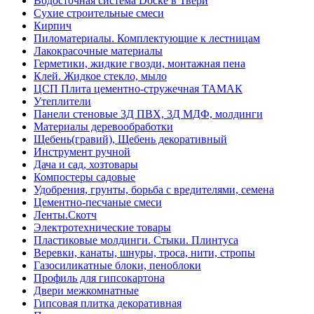
Водосточная система Docke в Твери
Сухие строительные смеси
Кирпич
Пиломатериалы. Комплектующие к лестницам
Лакокрасочные материалы
Герметики, жидкие гвозди, монтажная пена
Клей. Жидкое стекло, мыло
ЦСП Плита цементно-стружечная ТАМАК
Утеплители
Панели стеновые 3Д ПВХ, 3Д МДФ, молдинги
Материалы деревообработки
Щебень(гравий), Щебень декоративный
Инструмент ручной
Дача и сад, хозтовары
Компостеры садовые
Удобрения, грунты, борьба с вредителями, семена
Цементно-песчаные смеси
Ленты.Скотч
Электротехнические товары
Пластиковые молдинги. Стыки. Плинтуса
Веревки, канаты, шнуры, троса, нити, стропы
Газосиликатные блоки, пеноблоки
Профиль для гипсокартона
Двери межкомнатные
Гипсовая плитка декоративная