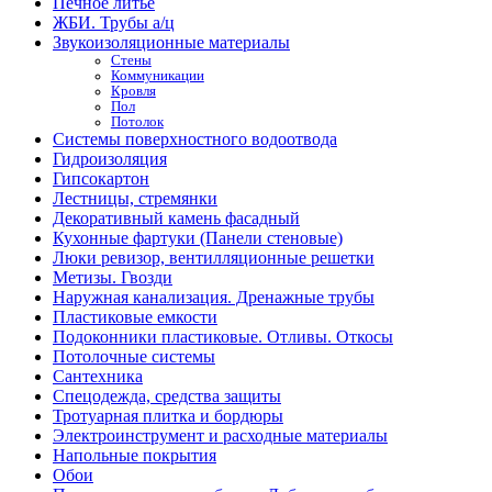
Печное литье
ЖБИ. Трубы а/ц
Звукоизоляционные материалы
Стены
Коммуникации
Кровля
Пол
Потолок
Системы поверхностного водоотвода
Гидроизоляция
Гипсокартон
Лестницы, стремянки
Декоративный камень фасадный
Кухонные фартуки (Панели стеновые)
Люки ревизор, вентилляционные решетки
Метизы. Гвозди
Наружная канализация. Дренажные трубы
Пластиковые емкости
Подоконники пластиковые. Отливы. Откосы
Потолочные системы
Сантехника
Спецодежда, средства защиты
Тротуарная плитка и бордюры
Электроинструмент и расходные материалы
Напольные покрытия
Обои