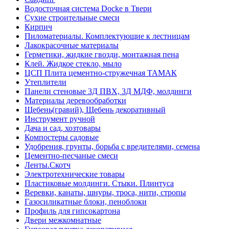
Водосточная система Docke в Твери
Сухие строительные смеси
Кирпич
Пиломатериалы. Комплектующие к лестницам
Лакокрасочные материалы
Герметики, жидкие гвозди, монтажная пена
Клей. Жидкое стекло, мыло
ЦСП Плита цементно-стружечная ТАМАК
Утеплители
Панели стеновые 3Д ПВХ, 3Д МДФ, молдинги
Материалы деревообработки
Щебень(гравий), Щебень декоративный
Инструмент ручной
Дача и сад, хозтовары
Компостеры садовые
Удобрения, грунты, борьба с вредителями, семена
Цементно-песчаные смеси
Ленты.Скотч
Электротехнические товары
Пластиковые молдинги. Стыки. Плинтуса
Веревки, канаты, шнуры, троса, нити, стропы
Газосиликатные блоки, пеноблоки
Профиль для гипсокартона
Двери межкомнатные