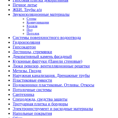
Гипсовая плитка декоративная
Печное литье
ЖБИ. Трубы а/ц
Звукоизоляционные материалы
Стены
Коммуникации
Кровля
Пол
Потолок
Системы поверхностного водоотвода
Гидроизоляция
Гипсокартон
Лестницы, стремянки
Декоративный камень фасадный
Кухонные фартуки (Панели стеновые)
Люки ревизор, вентилляционные решетки
Метизы. Гвозди
Наружная канализация. Дренажные трубы
Пластиковые емкости
Подоконники пластиковые. Отливы. Откосы
Потолочные системы
Сантехника
Спецодежда, средства защиты
Тротуарная плитка и бордюры
Электроинструмент и расходные материалы
Напольные покрытия