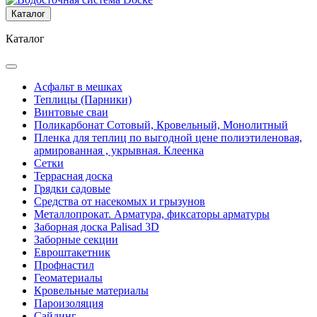
Каталог
Каталог
Асфальт в мешках
Теплицы (Парники)
Винтовые сваи
Поликарбонат Сотовый, Кровельный, Монолитный
Пленка для теплиц по выгодной цене полиэтиленовая,
армированная , укрывная. Клеенка
Сетки
Террасная доска
Грядки садовые
Средства от насекомых и грызунов
Металлопрокат. Арматура, фиксаторы арматуры
Заборная доска Palisad 3D
Заборные секции
Евроштакетник
Профнастил
Геоматериалы
Кровельные материалы
Пароизоляция
Сайдинг