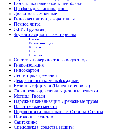
Газосиликатные блоки, пеноблоки
Профиль для гипсокартона
Двери межкомнатные
Гипсовая плитка декоративная
Печное литье
ЖБИ. Трубы а/ц
Звукоизоляционные материалы
Стены
Коммуникации
Кровля
Пол
Потолок
Системы поверхностного водоотвода
Гидроизоляция
Гипсокартон
Лестницы, стремянки
Декоративный камень фасадный
Кухонные фартуки (Панели стеновые)
Люки ревизор, вентилляционные решетки
Метизы. Гвозди
Наружная канализация. Дренажные трубы
Пластиковые емкости
Подоконники пластиковые. Отливы. Откосы
Потолочные системы
Сантехника
Спецодежда, средства защиты