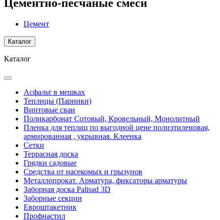
Цементно-песчаные смеси
Цемент
Каталог
Каталог
Асфальт в мешках
Теплицы (Парники)
Винтовые сваи
Поликарбонат Сотовый, Кровельный, Монолитный
Пленка для теплиц по выгодной цене полиэтиленовая,
армированная , укрывная. Клеенка
Сетки
Террасная доска
Грядки садовые
Средства от насекомых и грызунов
Металлопрокат. Арматура, фиксаторы арматуры
Заборная доска Palisad 3D
Заборные секции
Евроштакетник
Профнастил