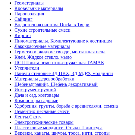
Геоматериалы
Кровельные материалы
Пароизоляция
Сайдинг
Водосточная система Docke в Твери
Сухие строительные смеси
Кирпич
Пиломатериалы. Комплектующие к лестницам
Лакокрасочные материалы
Герметики, жидкие гвозди, монтажная пена
Клей. Жидкое стекло, мыло
ЦСП Плита цементно-стружечная ТАМАК
Утеплители
Панели стеновые 3Д ПВХ, 3Д МДФ, молдинги
Материалы деревообработки
Щебень(гравий), Щебень декоративный
Инструмент ручной
Дача и сад, хозтовары
Компостеры садовые
Удобрения, грунты, борьба с вредителями, семена
Цементно-песчаные смеси
Ленты.Скотч
Электротехнические товары
Пластиковые молдинги. Стыки. Плинтуса
Веревки, канаты, шнуры, троса, нити, стропы