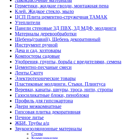
Лакокрасочные материалы
Герметики, жидкие гвозди, монтажная пена
Клей. Жидкое стекло, мыло
ЦСП Плита цементно-стружечная ТАМАК
Утеплители
Панели стеновые 3Д ПВХ, 3Д МДФ, молдинги
Материалы деревообработки
Щебень(гравий), Щебень декоративный
Инструмент ручной
Дача и сад, хозтовары
Компостеры садовые
Удобрения, грунты, борьба с вредителями, семена
Цементно-песчаные смеси
Ленты.Скотч
Электротехнические товары
Пластиковые молдинги. Стыки. Плинтуса
Веревки, канаты, шнуры, троса, нити, стропы
Газосиликатные блоки, пеноблоки
Профиль для гипсокартона
Двери межкомнатные
Гипсовая плитка декоративная
Печное литье
ЖБИ. Трубы а/ц
Звукоизоляционные материалы
Стены
Коммуникации