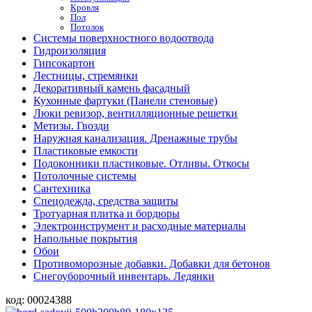
Кровля
Пол
Потолок
Системы поверхностного водоотвода
Гидроизоляция
Гипсокартон
Лестницы, стремянки
Декоративный камень фасадный
Кухонные фартуки (Панели стеновые)
Люки ревизор, вентилляционные решетки
Метизы. Гвозди
Наружная канализация. Дренажные трубы
Пластиковые емкости
Подоконники пластиковые. Отливы. Откосы
Потолочные системы
Сантехника
Спецодежда, средства защиты
Тротуарная плитка и бордюры
Электроинструмент и расходные материалы
Напольные покрытия
Обои
Противоморозные добавки. Добавки для бетонов
Снегоуборочный инвентарь. Ледянки
код:
00024388