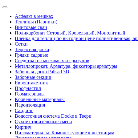
Асфальт в мешках
Теплицы (Парники)
Винтовые сваи
Поликарбонат Сотовый, Кровельный, Монолитный
Пленка для теплиц по выгодной цене полиэтиленовая, ар
Сетки
Террасная доска
Грядки садовые
Средства от насекомых и грызунов
Металлопрокат. Арматура, фиксаторы арматуры
Заборная доска Palisad 3D
Заборные секции
Евроштакетник
Профнастил
Геоматериалы
Кровельные материалы
Пароизоляция
Сайдинг
Водосточная система Docke в Твери
Сухие строительные смеси
Кирпич
Пиломатериалы. Комплектующие к лестницам