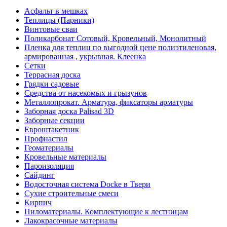
Асфальт в мешках
Теплицы (Парники)
Винтовые сваи
Поликарбонат Сотовый, Кровельный, Монолитный
Пленка для теплиц по выгодной цене полиэтиленовая,
армированная , укрывная. Клеенка
Сетки
Террасная доска
Грядки садовые
Средства от насекомых и грызунов
Металлопрокат. Арматура, фиксаторы арматуры
Заборная доска Palisad 3D
Заборные секции
Евроштакетник
Профнастил
Геоматериалы
Кровельные материалы
Пароизоляция
Сайдинг
Водосточная система Docke в Твери
Сухие строительные смеси
Кирпич
Пиломатериалы. Комплектующие к лестницам
Лакокрасочные материалы