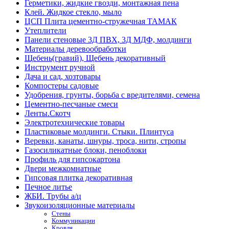
Герметики, жидкие гвозди, монтажная пена
Клей. Жидкое стекло, мыло
ЦСП Плита цементно-стружечная ТАМАК
Утеплители
Панели стеновые 3Д ПВХ, 3Д МДФ, молдинги
Материалы деревообработки
Щебень(гравий), Щебень декоративный
Инструмент ручной
Дача и сад, хозтовары
Компостеры садовые
Удобрения, грунты, борьба с вредителями, семена
Цементно-песчаные смеси
Ленты.Скотч
Электротехнические товары
Пластиковые молдинги. Стыки. Плинтуса
Веревки, канаты, шнуры, троса, нити, стропы
Газосиликатные блоки, пеноблоки
Профиль для гипсокартона
Двери межкомнатные
Гипсовая плитка декоративная
Печное литье
ЖБИ. Трубы а/ц
Звукоизоляционные материалы
Стены
Коммуникации
Кровля