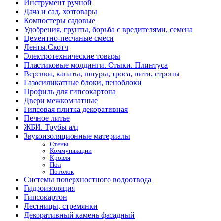
Инструмент ручной
Дача и сад, хозтовары
Компостеры садовые
Удобрения, грунты, борьба с вредителями, семена
Цементно-песчаные смеси
Ленты.Скотч
Электротехнические товары
Пластиковые молдинги. Стыки. Плинтуса
Веревки, канаты, шнуры, троса, нити, стропы
Газосиликатные блоки, пеноблоки
Профиль для гипсокартона
Двери межкомнатные
Гипсовая плитка декоративная
Печное литье
ЖБИ. Трубы а/ц
Звукоизоляционные материалы
Стены
Коммуникации
Кровля
Пол
Потолок
Системы поверхностного водоотвода
Гидроизоляция
Гипсокартон
Лестницы, стремянки
Декоративный камень фасадный