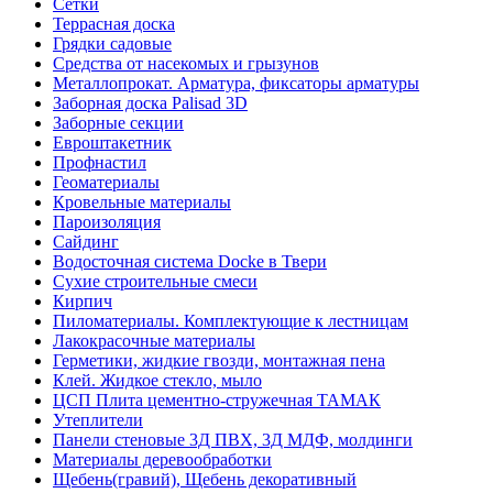
Сетки
Террасная доска
Грядки садовые
Средства от насекомых и грызунов
Металлопрокат. Арматура, фиксаторы арматуры
Заборная доска Palisad 3D
Заборные секции
Евроштакетник
Профнастил
Геоматериалы
Кровельные материалы
Пароизоляция
Сайдинг
Водосточная система Docke в Твери
Сухие строительные смеси
Кирпич
Пиломатериалы. Комплектующие к лестницам
Лакокрасочные материалы
Герметики, жидкие гвозди, монтажная пена
Клей. Жидкое стекло, мыло
ЦСП Плита цементно-стружечная ТАМАК
Утеплители
Панели стеновые 3Д ПВХ, 3Д МДФ, молдинги
Материалы деревообработки
Щебень(гравий), Щебень декоративный