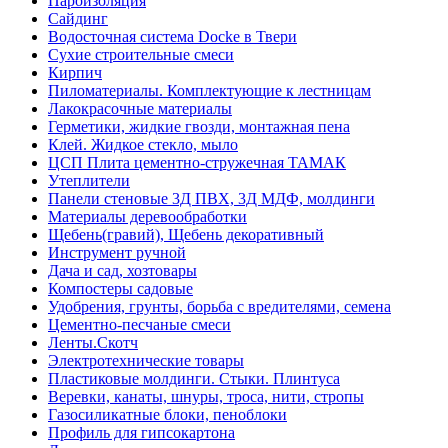
Пароизоляция
Сайдинг
Водосточная система Docke в Твери
Сухие строительные смеси
Кирпич
Пиломатериалы. Комплектующие к лестницам
Лакокрасочные материалы
Герметики, жидкие гвозди, монтажная пена
Клей. Жидкое стекло, мыло
ЦСП Плита цементно-стружечная ТАМАК
Утеплители
Панели стеновые 3Д ПВХ, 3Д МДФ, молдинги
Материалы деревообработки
Щебень(гравий), Щебень декоративный
Инструмент ручной
Дача и сад, хозтовары
Компостеры садовые
Удобрения, грунты, борьба с вредителями, семена
Цементно-песчаные смеси
Ленты.Скотч
Электротехнические товары
Пластиковые молдинги. Стыки. Плинтуса
Веревки, канаты, шнуры, троса, нити, стропы
Газосиликатные блоки, пеноблоки
Профиль для гипсокартона