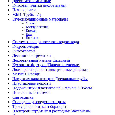
Двери межкомнатные
Гипсовая плитка декоративная
Печное литье
ЖБИ. Трубы а/ц
Звукоизоляционные материалы
Стены
Коммуникации
Кровля
Пол
Потолок
Системы поверхностного водоотвода
Гидроизоляция
Гипсокартон
Лестницы, стремянки
Декоративный камень фасадный
Кухонные фартуки (Панели стеновые)
Люки ревизор, вентилляционные решетки
Метизы. Гвозди
Наружная канализация. Дренажные трубы
Пластиковые емкости
Подоконники пластиковые. Отливы. Откосы
Потолочные системы
Сантехника
Спецодежда, средства защиты
Тротуарная плитка и бордюры
Электроинструмент и расходные материалы