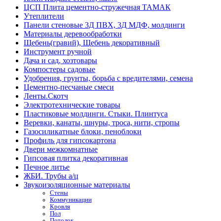
ЦСП Плита цементно-стружечная ТАМАК
Утеплители
Панели стеновые 3Д ПВХ, 3Д МДФ, молдинги
Материалы деревообработки
Щебень(гравий), Щебень декоративный
Инструмент ручной
Дача и сад, хозтовары
Компостеры садовые
Удобрения, грунты, борьба с вредителями, семена
Цементно-песчаные смеси
Ленты.Скотч
Электротехнические товары
Пластиковые молдинги. Стыки. Плинтуса
Веревки, канаты, шнуры, троса, нити, стропы
Газосиликатные блоки, пеноблоки
Профиль для гипсокартона
Двери межкомнатные
Гипсовая плитка декоративная
Печное литье
ЖБИ. Трубы а/ц
Звукоизоляционные материалы
Стены
Коммуникации
Кровля
Пол
Потолок