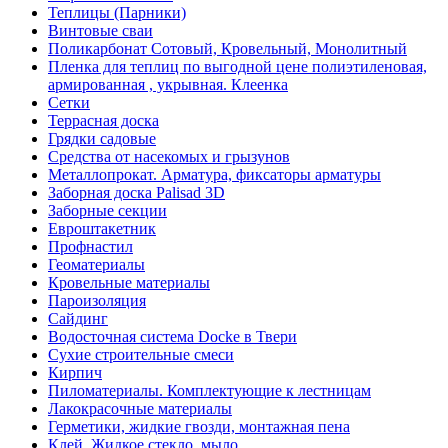
Теплицы (Парники)
Винтовые сваи
Поликарбонат Сотовый, Кровельный, Монолитный
Пленка для теплиц по выгодной цене полиэтиленовая,
армированная , укрывная. Клеенка
Сетки
Террасная доска
Грядки садовые
Средства от насекомых и грызунов
Металлопрокат. Арматура, фиксаторы арматуры
Заборная доска Palisad 3D
Заборные секции
Евроштакетник
Профнастил
Геоматериалы
Кровельные материалы
Пароизоляция
Сайдинг
Водосточная система Docke в Твери
Сухие строительные смеси
Кирпич
Пиломатериалы. Комплектующие к лестницам
Лакокрасочные материалы
Герметики, жидкие гвозди, монтажная пена
Клей. Жидкое стекло, мыло