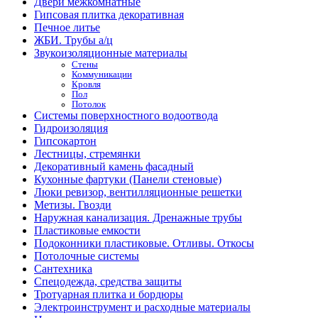
Двери межкомнатные
Гипсовая плитка декоративная
Печное литье
ЖБИ. Трубы а/ц
Звукоизоляционные материалы
Стены
Коммуникации
Кровля
Пол
Потолок
Системы поверхностного водоотвода
Гидроизоляция
Гипсокартон
Лестницы, стремянки
Декоративный камень фасадный
Кухонные фартуки (Панели стеновые)
Люки ревизор, вентилляционные решетки
Метизы. Гвозди
Наружная канализация. Дренажные трубы
Пластиковые емкости
Подоконники пластиковые. Отливы. Откосы
Потолочные системы
Сантехника
Спецодежда, средства защиты
Тротуарная плитка и бордюры
Электроинструмент и расходные материалы