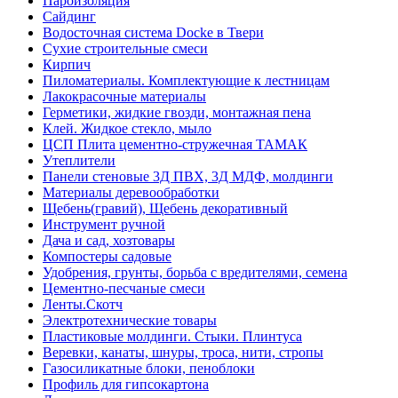
Пароизоляция
Сайдинг
Водосточная система Docke в Твери
Сухие строительные смеси
Кирпич
Пиломатериалы. Комплектующие к лестницам
Лакокрасочные материалы
Герметики, жидкие гвозди, монтажная пена
Клей. Жидкое стекло, мыло
ЦСП Плита цементно-стружечная ТАМАК
Утеплители
Панели стеновые 3Д ПВХ, 3Д МДФ, молдинги
Материалы деревообработки
Щебень(гравий), Щебень декоративный
Инструмент ручной
Дача и сад, хозтовары
Компостеры садовые
Удобрения, грунты, борьба с вредителями, семена
Цементно-песчаные смеси
Ленты.Скотч
Электротехнические товары
Пластиковые молдинги. Стыки. Плинтуса
Веревки, канаты, шнуры, троса, нити, стропы
Газосиликатные блоки, пеноблоки
Профиль для гипсокартона