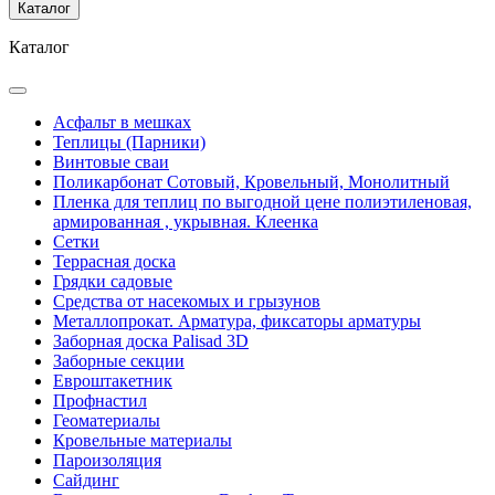
Каталог
Каталог
Асфальт в мешках
Теплицы (Парники)
Винтовые сваи
Поликарбонат Сотовый, Кровельный, Монолитный
Пленка для теплиц по выгодной цене полиэтиленовая,
армированная , укрывная. Клеенка
Сетки
Террасная доска
Грядки садовые
Средства от насекомых и грызунов
Металлопрокат. Арматура, фиксаторы арматуры
Заборная доска Palisad 3D
Заборные секции
Евроштакетник
Профнастил
Геоматериалы
Кровельные материалы
Пароизоляция
Сайдинг