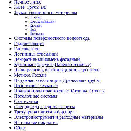
Печное литье
ЖБИ. Трубы а/ц
Звукоизоляционные материалы
Стены
Коммуникации
Кровля
Пол
Потолок
Системы поверхностного водоотвода
Гидроизоляция
Гипсокартон
Лестницы, стремянки
Декоративный камень фасадный
Кухонные фартуки (Панели стеновые)
Люки ревизор, вентилляционные решетки
Метизы. Гвозди
Наружная канализация. Дренажные трубы
Пластиковые емкости
Подоконники пластиковые. Отливы. Откосы
Потолочные системы
Сантехника
Спецодежда, средства защиты
Тротуарная плитка и бордюры
Электроинструмент и расходные материалы
Напольные покрытия
Обои