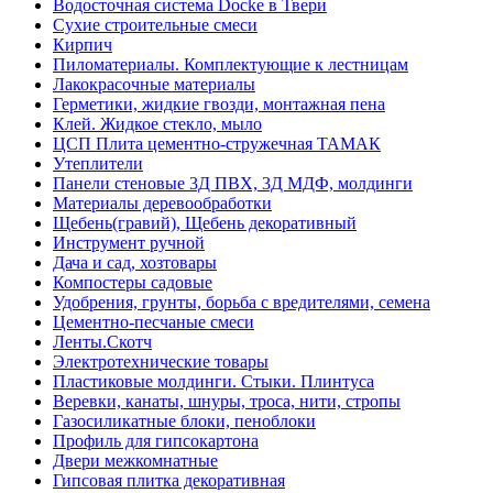
Водосточная система Docke в Твери
Сухие строительные смеси
Кирпич
Пиломатериалы. Комплектующие к лестницам
Лакокрасочные материалы
Герметики, жидкие гвозди, монтажная пена
Клей. Жидкое стекло, мыло
ЦСП Плита цементно-стружечная ТАМАК
Утеплители
Панели стеновые 3Д ПВХ, 3Д МДФ, молдинги
Материалы деревообработки
Щебень(гравий), Щебень декоративный
Инструмент ручной
Дача и сад, хозтовары
Компостеры садовые
Удобрения, грунты, борьба с вредителями, семена
Цементно-песчаные смеси
Ленты.Скотч
Электротехнические товары
Пластиковые молдинги. Стыки. Плинтуса
Веревки, канаты, шнуры, троса, нити, стропы
Газосиликатные блоки, пеноблоки
Профиль для гипсокартона
Двери межкомнатные
Гипсовая плитка декоративная