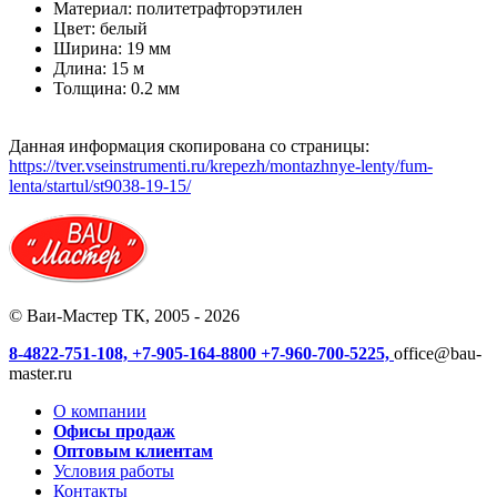
Материал:
пoлитeтpaфтopэтилeн
Цвет:
белый
Ширина:
19 мм
Длина:
15 м
Толщина:
0.2 мм
Данная информация скопирована со страницы:
https://tver.vseinstrumenti.ru/krepezh/montazhnye-lenty/fum-
lenta/startul/st9038-19-15/
© Ваи-Мастер ТК, 2005 - 2026
8-4822-751-108,
+7-905-164-8800
+7-960-700-5225,
office@bau-
master.ru
О компании
Офисы продаж
Оптовым клиентам
Условия работы
Контакты