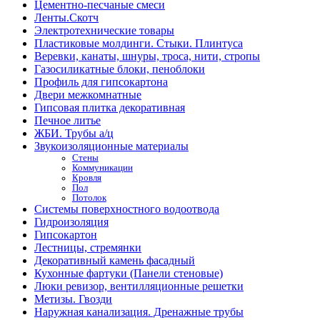
Цементно-песчаные смеси
Ленты.Скотч
Электротехнические товары
Пластиковые молдинги. Стыки. Плинтуса
Веревки, канаты, шнуры, троса, нити, стропы
Газосиликатные блоки, пеноблоки
Профиль для гипсокартона
Двери межкомнатные
Гипсовая плитка декоративная
Печное литье
ЖБИ. Трубы а/ц
Звукоизоляционные материалы
Стены
Коммуникации
Кровля
Пол
Потолок
Системы поверхностного водоотвода
Гидроизоляция
Гипсокартон
Лестницы, стремянки
Декоративный камень фасадный
Кухонные фартуки (Панели стеновые)
Люки ревизор, вентилляционные решетки
Метизы. Гвозди
Наружная канализация. Дренажные трубы