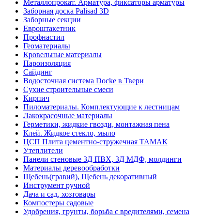
Металлопрокат. Арматура, фиксаторы арматуры
Заборная доска Palisad 3D
Заборные секции
Евроштакетник
Профнастил
Геоматериалы
Кровельные материалы
Пароизоляция
Сайдинг
Водосточная система Docke в Твери
Сухие строительные смеси
Кирпич
Пиломатериалы. Комплектующие к лестницам
Лакокрасочные материалы
Герметики, жидкие гвозди, монтажная пена
Клей. Жидкое стекло, мыло
ЦСП Плита цементно-стружечная ТАМАК
Утеплители
Панели стеновые 3Д ПВХ, 3Д МДФ, молдинги
Материалы деревообработки
Щебень(гравий), Щебень декоративный
Инструмент ручной
Дача и сад, хозтовары
Компостеры садовые
Удобрения, грунты, борьба с вредителями, семена