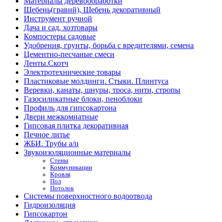
Материалы деревообработки
Щебень(гравий), Щебень декоративный
Инструмент ручной
Дача и сад, хозтовары
Компостеры садовые
Удобрения, грунты, борьба с вредителями, семена
Цементно-песчаные смеси
Ленты.Скотч
Электротехнические товары
Пластиковые молдинги. Стыки. Плинтуса
Веревки, канаты, шнуры, троса, нити, стропы
Газосиликатные блоки, пеноблоки
Профиль для гипсокартона
Двери межкомнатные
Гипсовая плитка декоративная
Печное литье
ЖБИ. Трубы а/ц
Звукоизоляционные материалы
Стены
Коммуникации
Кровля
Пол
Потолок
Системы поверхностного водоотвода
Гидроизоляция
Гипсокартон