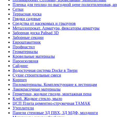
Пленка для теплиц по выгодной цене полиэтиленовая, ар
Сетки
Террасная доска
Грядки садовые
Средства от насекомых и грызунов
Металлопрокат. Арматура, фиксаторы арматуры
Заборная доска Palisad 3D
Заборные секции
Евроштакетник
Профнастил
Геоматериалы
Кровельные материалы
Пароизоляция
Сайдинг
Водосточная система Docke в Твери
Сухие строительные смеси
Кирпич
Пиломатериалы. Комплектующие к лестницам
Лакокрасочные материалы
Герметики, жидкие гвозди, монтажная пена
Клей. Жидкое стекло, мыло
ЦСП Плита цементно-стружечная ТАМАК
Утеплители
Панели стеновые 3Д ПВХ, 3Д МДФ, молдинги