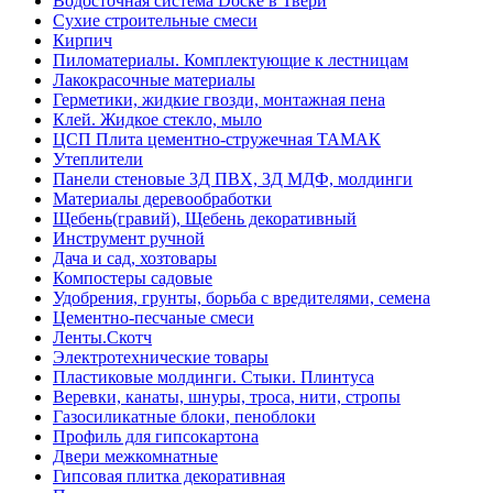
Водосточная система Docke в Твери
Сухие строительные смеси
Кирпич
Пиломатериалы. Комплектующие к лестницам
Лакокрасочные материалы
Герметики, жидкие гвозди, монтажная пена
Клей. Жидкое стекло, мыло
ЦСП Плита цементно-стружечная ТАМАК
Утеплители
Панели стеновые 3Д ПВХ, 3Д МДФ, молдинги
Материалы деревообработки
Щебень(гравий), Щебень декоративный
Инструмент ручной
Дача и сад, хозтовары
Компостеры садовые
Удобрения, грунты, борьба с вредителями, семена
Цементно-песчаные смеси
Ленты.Скотч
Электротехнические товары
Пластиковые молдинги. Стыки. Плинтуса
Веревки, канаты, шнуры, троса, нити, стропы
Газосиликатные блоки, пеноблоки
Профиль для гипсокартона
Двери межкомнатные
Гипсовая плитка декоративная