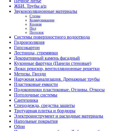
Печное литье
ЖБИ. Трубы а/ц
Звукоизоляционные материалы
Стены
Коммуникации
Кровля
Пол
Потолок
Системы поверхностного водоотвода
Гидроизоляция
Гипсокартон
Лестницы, стремянки
Декоративный камень фасадный
Кухонные фартуки (Панели стеновые)
Люки ревизор, вентилляционные решетки
Метизы. Гвозди
Наружная канализация. Дренажные трубы
Пластиковые емкости
Подоконники пластиковые. Отливы. Откосы
Потолочные системы
Сантехника
Спецодежда, средства защиты
Тротуарная плитка и бордюры
Электроинструмент и расходные материалы
Напольные покрытия
Обои