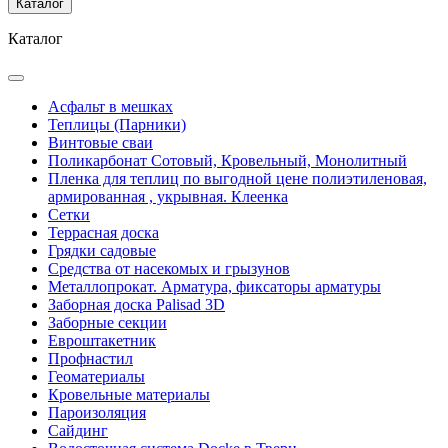
Каталог
Каталог
Асфальт в мешках
Теплицы (Парники)
Винтовые сваи
Поликарбонат Сотовый, Кровельный, Монолитный
Пленка для теплиц по выгодной цене полиэтиленовая,
армированная , укрывная. Клеенка
Сетки
Террасная доска
Грядки садовые
Средства от насекомых и грызунов
Металлопрокат. Арматура, фиксаторы арматуры
Заборная доска Palisad 3D
Заборные секции
Евроштакетник
Профнастил
Геоматериалы
Кровельные материалы
Пароизоляция
Сайдинг