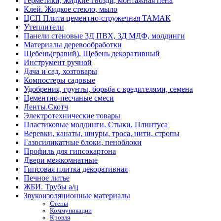
Герметики, жидкие гвозди, монтажная пена
Клей. Жидкое стекло, мыло
ЦСП Плита цементно-стружечная ТАМАК
Утеплители
Панели стеновые 3Д ПВХ, 3Д МДФ, молдинги
Материалы деревообработки
Щебень(гравий), Щебень декоративный
Инструмент ручной
Дача и сад, хозтовары
Компостеры садовые
Удобрения, грунты, борьба с вредителями, семена
Цементно-песчаные смеси
Ленты.Скотч
Электротехнические товары
Пластиковые молдинги. Стыки. Плинтуса
Веревки, канаты, шнуры, троса, нити, стропы
Газосиликатные блоки, пеноблоки
Профиль для гипсокартона
Двери межкомнатные
Гипсовая плитка декоративная
Печное литье
ЖБИ. Трубы а/ц
Звукоизоляционные материалы
Стены
Коммуникации
Кровля