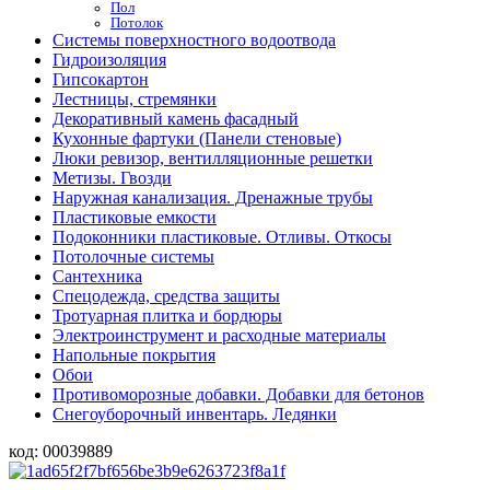
Пол
Потолок
Системы поверхностного водоотвода
Гидроизоляция
Гипсокартон
Лестницы, стремянки
Декоративный камень фасадный
Кухонные фартуки (Панели стеновые)
Люки ревизор, вентилляционные решетки
Метизы. Гвозди
Наружная канализация. Дренажные трубы
Пластиковые емкости
Подоконники пластиковые. Отливы. Откосы
Потолочные системы
Сантехника
Спецодежда, средства защиты
Тротуарная плитка и бордюры
Электроинструмент и расходные материалы
Напольные покрытия
Обои
Противоморозные добавки. Добавки для бетонов
Снегоуборочный инвентарь. Ледянки
код:
00039889