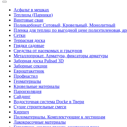
Асфальт в мешках
Теплицы (Парники)
Винтовые сваи
Поликарбонат Сотовый, Кровельный, Монолитный
Пленка для теплиц по выгодной цене полиэтиленовая, ар
Сетки
Террасная доска
Грядки садовые
Средства от насекомых и грызунов
Металлопрокат. Арматура, фиксаторы арматуры
Заборная доска Palisad 3D
Заборные секции
Евроштакетник
Профнастил
Геоматериалы
Кровельные материалы
Пароизоляция
Сайдинг
Водосточная система Docke в Твери
Сухие строительные смеси
Кирпич
Пиломатериалы. Комплектующие к лестницам
Лакокрасочные материалы