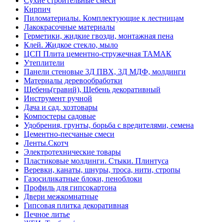
Сухие строительные смеси
Кирпич
Пиломатериалы. Комплектующие к лестницам
Лакокрасочные материалы
Герметики, жидкие гвозди, монтажная пена
Клей. Жидкое стекло, мыло
ЦСП Плита цементно-стружечная ТАМАК
Утеплители
Панели стеновые 3Д ПВХ, 3Д МДФ, молдинги
Материалы деревообработки
Щебень(гравий), Щебень декоративный
Инструмент ручной
Дача и сад, хозтовары
Компостеры садовые
Удобрения, грунты, борьба с вредителями, семена
Цементно-песчаные смеси
Ленты.Скотч
Электротехнические товары
Пластиковые молдинги. Стыки. Плинтуса
Веревки, канаты, шнуры, троса, нити, стропы
Газосиликатные блоки, пеноблоки
Профиль для гипсокартона
Двери межкомнатные
Гипсовая плитка декоративная
Печное литье