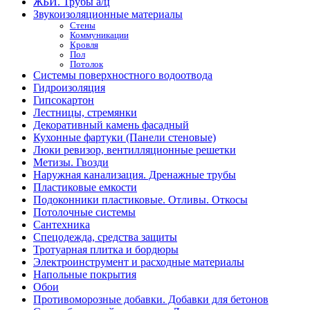
ЖБИ. Трубы а/ц
Звукоизоляционные материалы
Стены
Коммуникации
Кровля
Пол
Потолок
Системы поверхностного водоотвода
Гидроизоляция
Гипсокартон
Лестницы, стремянки
Декоративный камень фасадный
Кухонные фартуки (Панели стеновые)
Люки ревизор, вентилляционные решетки
Метизы. Гвозди
Наружная канализация. Дренажные трубы
Пластиковые емкости
Подоконники пластиковые. Отливы. Откосы
Потолочные системы
Сантехника
Спецодежда, средства защиты
Тротуарная плитка и бордюры
Электроинструмент и расходные материалы
Напольные покрытия
Обои
Противоморозные добавки. Добавки для бетонов