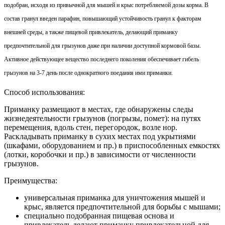
подобран, исходя из привычной для мышей и крыс потребляемой дозы корма. В
состав гранул введен парафин, повышающий устойчивость гранул к факторам
внешней среды, а также пищевой привлекатель, делающий приманку
предпочтительной для грызунов даже при наличии доступной кормовой базы.
Активное действующее вещество последнего поколения обеспечивает гибель
грызунов на 3-7 день после однократного поедания ими приманки.
Способ использования:
Приманку размещают в местах, где обнаружены следы
жизнедеятельности грызунов (погрызы, помет): на путях
перемещения, вдоль стен, перегородок, возле нор.
Раскладывать приманку в сухих местах под укрытиями
(шкафами, оборудованием и пр.) в приспособленных емкостях
(лотки, коробочки и пр.) в зависимости от численности
грызунов.
Преимущества:
универсальная приманка для уничтожения мышей и
крыс, является предпочтительной для борьбы с мышами;
специально подобранная пищевая основа и
привлекатель делают приманку привлекательной для