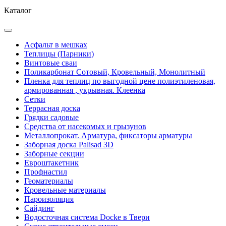
Каталог
Асфальт в мешках
Теплицы (Парники)
Винтовые сваи
Поликарбонат Сотовый, Кровельный, Монолитный
Пленка для теплиц по выгодной цене полиэтиленовая,
армированная , укрывная. Клеенка
Сетки
Террасная доска
Грядки садовые
Средства от насекомых и грызунов
Металлопрокат. Арматура, фиксаторы арматуры
Заборная доска Palisad 3D
Заборные секции
Евроштакетник
Профнастил
Геоматериалы
Кровельные материалы
Пароизоляция
Сайдинг
Водосточная система Docke в Твери