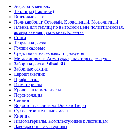
Асфальт в мешках
Теплицы (Парники)
Винтовые сваи
Поликарбонат Сотовый, Кровельный, Монолитный
Пленка для теплиц по выгодной цене полиэтиленовая,
армированная , укрывная. Клеенка
Сетки
Террасная доска
Грядки садовые
Средства от насекомых и грызунов
Металлопрокат. Арматура, фиксаторы арматуры
Заборная доска Palisad 3D
Заборные секции
Евроштакетник
Профнастил
Геоматериалы
Кровельные материалы
Пароизоляция
Сайдинг
Водосточная система Docke в Твери
Сухие строительные смеси
Кирпич
Пиломатериалы. Комплектующие к лестницам
Лакокрасочные материалы