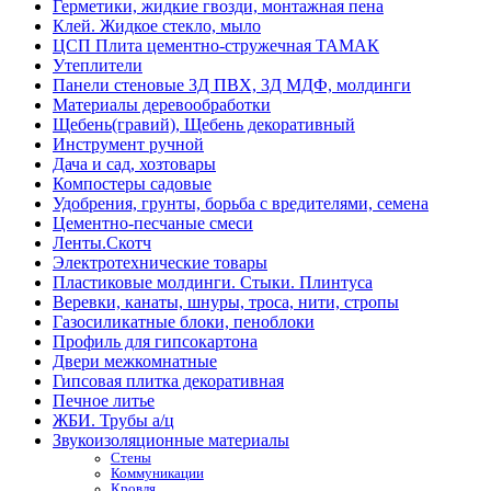
Герметики, жидкие гвозди, монтажная пена
Клей. Жидкое стекло, мыло
ЦСП Плита цементно-стружечная ТАМАК
Утеплители
Панели стеновые 3Д ПВХ, 3Д МДФ, молдинги
Материалы деревообработки
Щебень(гравий), Щебень декоративный
Инструмент ручной
Дача и сад, хозтовары
Компостеры садовые
Удобрения, грунты, борьба с вредителями, семена
Цементно-песчаные смеси
Ленты.Скотч
Электротехнические товары
Пластиковые молдинги. Стыки. Плинтуса
Веревки, канаты, шнуры, троса, нити, стропы
Газосиликатные блоки, пеноблоки
Профиль для гипсокартона
Двери межкомнатные
Гипсовая плитка декоративная
Печное литье
ЖБИ. Трубы а/ц
Звукоизоляционные материалы
Стены
Коммуникации
Кровля