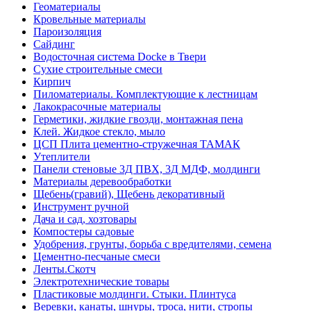
Геоматериалы
Кровельные материалы
Пароизоляция
Сайдинг
Водосточная система Docke в Твери
Сухие строительные смеси
Кирпич
Пиломатериалы. Комплектующие к лестницам
Лакокрасочные материалы
Герметики, жидкие гвозди, монтажная пена
Клей. Жидкое стекло, мыло
ЦСП Плита цементно-стружечная ТАМАК
Утеплители
Панели стеновые 3Д ПВХ, 3Д МДФ, молдинги
Материалы деревообработки
Щебень(гравий), Щебень декоративный
Инструмент ручной
Дача и сад, хозтовары
Компостеры садовые
Удобрения, грунты, борьба с вредителями, семена
Цементно-песчаные смеси
Ленты.Скотч
Электротехнические товары
Пластиковые молдинги. Стыки. Плинтуса
Веревки, канаты, шнуры, троса, нити, стропы