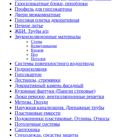
Газосиликатные блоки, пеноблоки
Профиль для гипсокартона
Двери межкомнатные
Гипсовая плитка декоративная
Печное литье
ЖБИ. Трубы а/ц
Звукоизоляционные материалы
Стены
Коммуникации
Кровля
Пол
Потолок
Системы поверхностного водоотвода
Гидроизоляция
Гипсокартон
Лестницы, стремянки
Декоративный камень фасадный
Кухонные фартуки (Панели стеновые)
Люки ревизор, вентилляционные решетки
Метизы. Гвозди
Наружная канализация. Дренажные трубы
Пластиковые емкости
Подоконники пластиковые. Отливы. Откосы
Потолочные системы
Сантехника
Спецодежда, средства защиты