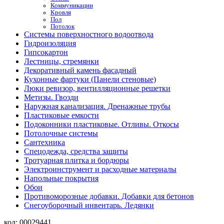
Коммуникации
Кровля
Пол
Потолок
Системы поверхностного водоотвода
Гидроизоляция
Гипсокартон
Лестницы, стремянки
Декоративный камень фасадный
Кухонные фартуки (Панели стеновые)
Люки ревизор, вентилляционные решетки
Метизы. Гвозди
Наружная канализация. Дренажные трубы
Пластиковые емкости
Подоконники пластиковые. Отливы. Откосы
Потолочные системы
Сантехника
Спецодежда, средства защиты
Тротуарная плитка и бордюры
Электроинструмент и расходные материалы
Напольные покрытия
Обои
Противоморозные добавки. Добавки для бетонов
Снегоуборочный инвентарь. Ледянки
код:
00029441