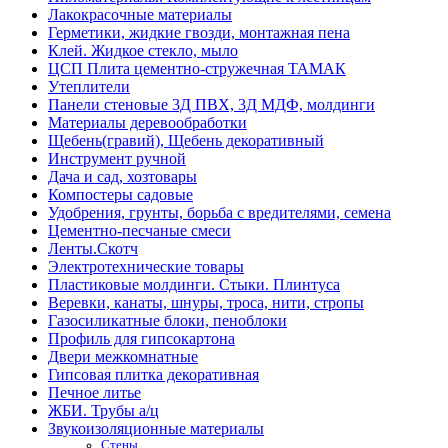
Лакокрасочные материалы
Герметики, жидкие гвозди, монтажная пена
Клей. Жидкое стекло, мыло
ЦСП Плита цементно-стружечная ТАМАК
Утеплители
Панели стеновые 3Д ПВХ, 3Д МДФ, молдинги
Материалы деревообработки
Щебень(гравий), Щебень декоративный
Инструмент ручной
Дача и сад, хозтовары
Компостеры садовые
Удобрения, грунты, борьба с вредителями, семена
Цементно-песчаные смеси
Ленты.Скотч
Электротехнические товары
Пластиковые молдинги. Стыки. Плинтуса
Веревки, канаты, шнуры, троса, нити, стропы
Газосиликатные блоки, пеноблоки
Профиль для гипсокартона
Двери межкомнатные
Гипсовая плитка декоративная
Печное литье
ЖБИ. Трубы а/ц
Звукоизоляционные материалы
Стены