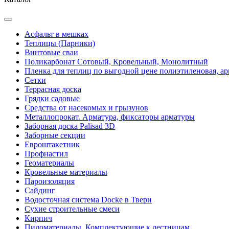
Асфальт в мешках
Теплицы (Парники)
Винтовые сваи
Поликарбонат Сотовый, Кровельный, Монолитный
Пленка для теплиц по выгодной цене полиэтиленовая, ар
Сетки
Террасная доска
Грядки садовые
Средства от насекомых и грызунов
Металлопрокат. Арматура, фиксаторы арматуры
Заборная доска Palisad 3D
Заборные секции
Евроштакетник
Профнастил
Геоматериалы
Кровельные материалы
Пароизоляция
Сайдинг
Водосточная система Docke в Твери
Сухие строительные смеси
Кирпич
Пиломатериалы. Комплектующие к лестницам