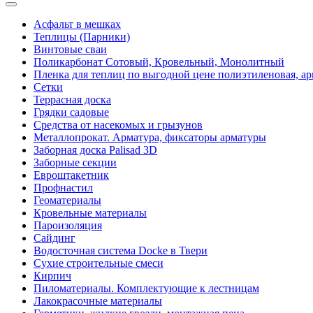
Асфальт в мешках
Теплицы (Парники)
Винтовые сваи
Поликарбонат Сотовый, Кровельный, Монолитный
Пленка для теплиц по выгодной цене полиэтиленовая, ар
Сетки
Террасная доска
Грядки садовые
Средства от насекомых и грызунов
Металлопрокат. Арматура, фиксаторы арматуры
Заборная доска Palisad 3D
Заборные секции
Евроштакетник
Профнастил
Геоматериалы
Кровельные материалы
Пароизоляция
Сайдинг
Водосточная система Docke в Твери
Сухие строительные смеси
Кирпич
Пиломатериалы. Комплектующие к лестницам
Лакокрасочные материалы