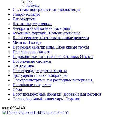
Пол
Потолок
Системы поверхностного водоотвода
Гидроизоляция
Гипсокартон
Лестницы, стремянки
Декоративный камень фасадный
Кухонные фартуки (Панели стеновые)
Люки ревизор, вентилляционные решетки
Метизы. Гвозди
Наружная канализация. Дренажные трубы
Пластиковые емкости
Подоконники пластиковые. Отливы. Откосы
Потолочные системы
Сантехника
Спецодежда, средства защиты
Тротуарная плитка и бордюры
Электроинструмент и расходные материалы
Напольные покрытия
Обои
Противоморозные добавки. Добавки для бетонов
Снегоуборочный инвентарь. Ледянки
код:
00041401