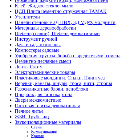
Герметики, жидкие гвозди, монтажная пена
Клей. Жидкое стекло, мыло
ЦСП Плита цементно-стружечная ТАМАК
Утеплители
Панели стеновые 3Д ПВХ, 3Д МДФ, молдинги
Материалы деревообработки
Щебень(гравий), Щебень декоративный
Инструмент ручной
Дача и сад, хозтовары
Компостеры садовые
Удобрения, грунты, борьба с вредителями, семена
Цементно-песчаные смеси
Ленты.Скотч
Электротехнические товары
Пластиковые молдинги. Стыки. Плинтуса
Веревки, канаты, шнуры, троса, нити, стропы
Газосиликатные блоки, пеноблоки
Профиль для гипсокартона
Двери межкомнатные
Гипсовая плитка декоративная
Печное литье
ЖБИ. Трубы а/ц
Звукоизоляционные материалы
Стены
Коммуникации
Кровля