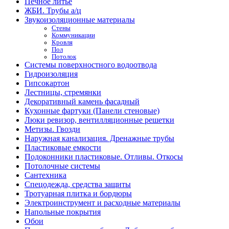
Печное литье
ЖБИ. Трубы а/ц
Звукоизоляционные материалы
Стены
Коммуникации
Кровля
Пол
Потолок
Системы поверхностного водоотвода
Гидроизоляция
Гипсокартон
Лестницы, стремянки
Декоративный камень фасадный
Кухонные фартуки (Панели стеновые)
Люки ревизор, вентилляционные решетки
Метизы. Гвозди
Наружная канализация. Дренажные трубы
Пластиковые емкости
Подоконники пластиковые. Отливы. Откосы
Потолочные системы
Сантехника
Спецодежда, средства защиты
Тротуарная плитка и бордюры
Электроинструмент и расходные материалы
Напольные покрытия
Обои