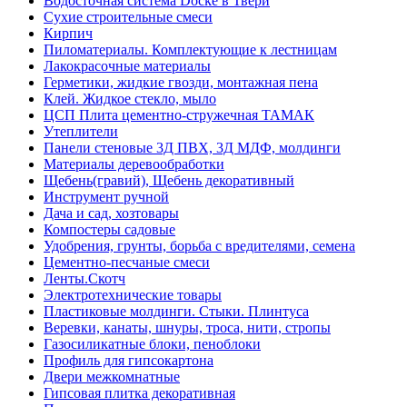
Водосточная система Docke в Твери
Сухие строительные смеси
Кирпич
Пиломатериалы. Комплектующие к лестницам
Лакокрасочные материалы
Герметики, жидкие гвозди, монтажная пена
Клей. Жидкое стекло, мыло
ЦСП Плита цементно-стружечная ТАМАК
Утеплители
Панели стеновые 3Д ПВХ, 3Д МДФ, молдинги
Материалы деревообработки
Щебень(гравий), Щебень декоративный
Инструмент ручной
Дача и сад, хозтовары
Компостеры садовые
Удобрения, грунты, борьба с вредителями, семена
Цементно-песчаные смеси
Ленты.Скотч
Электротехнические товары
Пластиковые молдинги. Стыки. Плинтуса
Веревки, канаты, шнуры, троса, нити, стропы
Газосиликатные блоки, пеноблоки
Профиль для гипсокартона
Двери межкомнатные
Гипсовая плитка декоративная