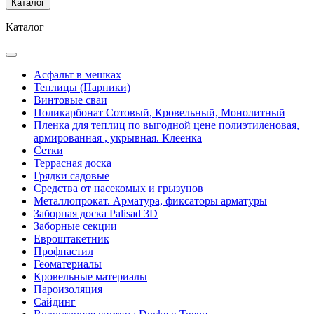
Каталог
Каталог
Асфальт в мешках
Теплицы (Парники)
Винтовые сваи
Поликарбонат Сотовый, Кровельный, Монолитный
Пленка для теплиц по выгодной цене полиэтиленовая,
армированная , укрывная. Клеенка
Сетки
Террасная доска
Грядки садовые
Средства от насекомых и грызунов
Металлопрокат. Арматура, фиксаторы арматуры
Заборная доска Palisad 3D
Заборные секции
Евроштакетник
Профнастил
Геоматериалы
Кровельные материалы
Пароизоляция
Сайдинг