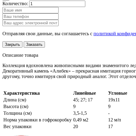
Количество:
Отправляя свои данные, вы соглашаетесь с
политикой конфиде
Закрыть
Заказать
Описание товара
Коллекция вдохновлена живописными видами знаменитого ледн
Декоративный камень «Алибек» – прекрасная имитация горного
другому, точно имитируя свой природный аналог. Этот отделоч
Характеристика
Линейные
Угловые
Длина (см)
45; 27; 17
19х11
Высота (см)
9
9
Толщина (см)
3,5-1,5
-
Норма упаковки в гофрокоробку
0,49 м2
12 м/п
Вес упаковки
20
17