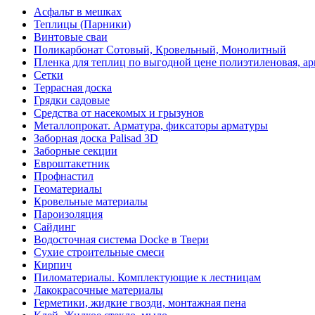
Асфальт в мешках
Теплицы (Парники)
Винтовые сваи
Поликарбонат Сотовый, Кровельный, Монолитный
Пленка для теплиц по выгодной цене полиэтиленовая, ар
Сетки
Террасная доска
Грядки садовые
Средства от насекомых и грызунов
Металлопрокат. Арматура, фиксаторы арматуры
Заборная доска Palisad 3D
Заборные секции
Евроштакетник
Профнастил
Геоматериалы
Кровельные материалы
Пароизоляция
Сайдинг
Водосточная система Docke в Твери
Сухие строительные смеси
Кирпич
Пиломатериалы. Комплектующие к лестницам
Лакокрасочные материалы
Герметики, жидкие гвозди, монтажная пена