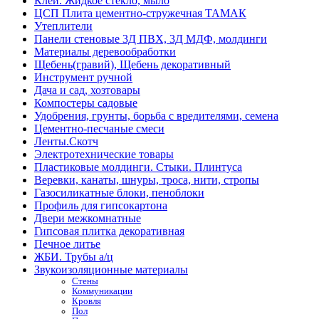
Клей. Жидкое стекло, мыло
ЦСП Плита цементно-стружечная ТАМАК
Утеплители
Панели стеновые 3Д ПВХ, 3Д МДФ, молдинги
Материалы деревообработки
Щебень(гравий), Щебень декоративный
Инструмент ручной
Дача и сад, хозтовары
Компостеры садовые
Удобрения, грунты, борьба с вредителями, семена
Цементно-песчаные смеси
Ленты.Скотч
Электротехнические товары
Пластиковые молдинги. Стыки. Плинтуса
Веревки, канаты, шнуры, троса, нити, стропы
Газосиликатные блоки, пеноблоки
Профиль для гипсокартона
Двери межкомнатные
Гипсовая плитка декоративная
Печное литье
ЖБИ. Трубы а/ц
Звукоизоляционные материалы
Стены
Коммуникации
Кровля
Пол