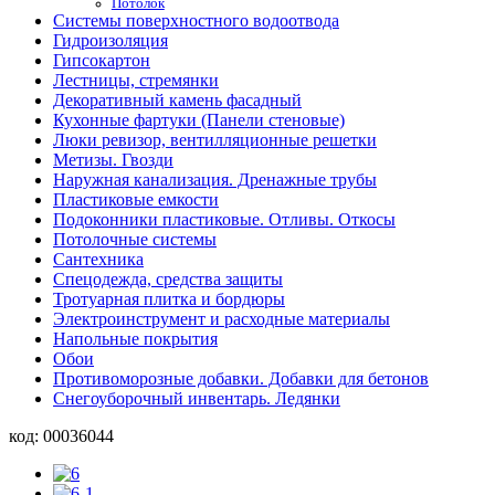
Потолок
Системы поверхностного водоотвода
Гидроизоляция
Гипсокартон
Лестницы, стремянки
Декоративный камень фасадный
Кухонные фартуки (Панели стеновые)
Люки ревизор, вентилляционные решетки
Метизы. Гвозди
Наружная канализация. Дренажные трубы
Пластиковые емкости
Подоконники пластиковые. Отливы. Откосы
Потолочные системы
Сантехника
Спецодежда, средства защиты
Тротуарная плитка и бордюры
Электроинструмент и расходные материалы
Напольные покрытия
Обои
Противоморозные добавки. Добавки для бетонов
Снегоуборочный инвентарь. Ледянки
код:
00036044