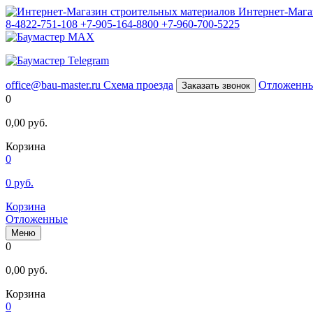
Интернет-Мага
8-4822-751-108
+7-905-164-8800
+7-960-700-5225
office@bau-master.ru
Схема проезда
Отложенн
Заказать звонок
0
0,00
руб.
Корзина
0
0
руб.
Корзина
Отложенные
Меню
0
0,00
руб.
Корзина
0