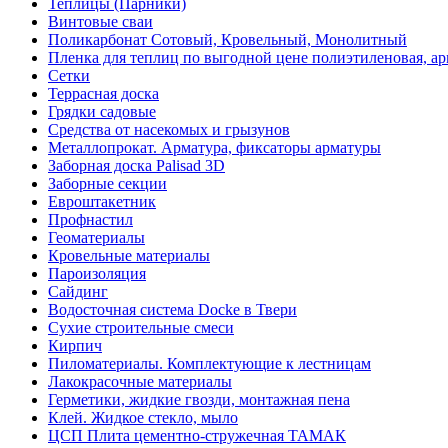
Теплицы (Парники)
Винтовые сваи
Поликарбонат Сотовый, Кровельный, Монолитный
Пленка для теплиц по выгодной цене полиэтиленовая, ар
Сетки
Террасная доска
Грядки садовые
Средства от насекомых и грызунов
Металлопрокат. Арматура, фиксаторы арматуры
Заборная доска Palisad 3D
Заборные секции
Евроштакетник
Профнастил
Геоматериалы
Кровельные материалы
Пароизоляция
Сайдинг
Водосточная система Docke в Твери
Сухие строительные смеси
Кирпич
Пиломатериалы. Комплектующие к лестницам
Лакокрасочные материалы
Герметики, жидкие гвозди, монтажная пена
Клей. Жидкое стекло, мыло
ЦСП Плита цементно-стружечная ТАМАК