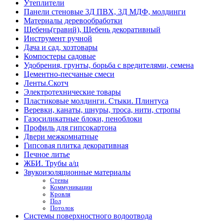
Утеплители
Панели стеновые 3Д ПВХ, 3Д МДФ, молдинги
Материалы деревообработки
Щебень(гравий), Щебень декоративный
Инструмент ручной
Дача и сад, хозтовары
Компостеры садовые
Удобрения, грунты, борьба с вредителями, семена
Цементно-песчаные смеси
Ленты.Скотч
Электротехнические товары
Пластиковые молдинги. Стыки. Плинтуса
Веревки, канаты, шнуры, троса, нити, стропы
Газосиликатные блоки, пеноблоки
Профиль для гипсокартона
Двери межкомнатные
Гипсовая плитка декоративная
Печное литье
ЖБИ. Трубы а/ц
Звукоизоляционные материалы
Стены
Коммуникации
Кровля
Пол
Потолок
Системы поверхностного водоотвода