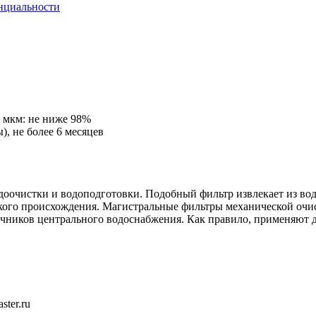
нциальности
0 мкм: не ниже 98%
), не более 6 месяцев
оочистки и водоподготовки. Подобный фильтр извлекает из воды
ского происхождения. Магистральные фильтры механической очи
очников центрального водоснабжения. Как правило, применяют д
ster.ru