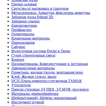
Грядки садовые
Средства от насекомых и грызунов
Металлопрокат. Арматура, фиксаторы арматуры
Заборная доска Palisad 3D
Заборные секции
Евроштакетник
Профнастил
Геоматериалы
Кровельные материалы
Пароизоляция
Сайдинг
Водосточная система Docke в Твери
Сухие строительные смеси
Кирпич
Пиломатериалы. Комплектующие к лестницам
Лакокрасочные материалы
Герметики, жидкие гвозди, монтажная пена
Клей. Жидкое стекло, мыло
ЦСП Плита цементно-стружечная ТАМАК
Утеплители
Панели стеновые 3Д ПВХ, 3Д МДФ, молдинги
Материалы деревообработки
Щебень(гравий), Щебень декоративный
Инструмент ручной