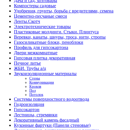
Дача и сад, хозтовары
Компостеры садовые
Удобрения, грунты, борьба с вредителями, семена
Цементно-песчаные смеси
Ленты.Скотч
Электротехнические товары
Пластиковые молдинги. Стыки. Плинтуса
Веревки, канаты, шнуры, троса, нити, стропы
Газосиликатные блоки, пеноблоки
Профиль для гипсокартона
Двери межкомнатные
Гипсовая плитка декоративная
Печное литье
ЖБИ. Трубы а/ц
Звукоизоляционные материалы
Стены
Коммуникации
Кровля
Пол
Потолок
Системы поверхностного водоотвода
Гидроизоляция
Гипсокартон
Лестницы, стремянки
Декоративный камень фасадный
Кухонные фартуки (Панели стеновые)