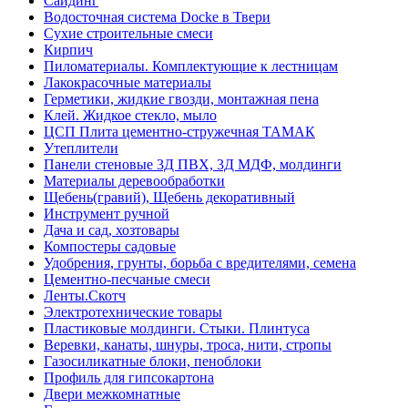
Сайдинг
Водосточная система Docke в Твери
Сухие строительные смеси
Кирпич
Пиломатериалы. Комплектующие к лестницам
Лакокрасочные материалы
Герметики, жидкие гвозди, монтажная пена
Клей. Жидкое стекло, мыло
ЦСП Плита цементно-стружечная ТАМАК
Утеплители
Панели стеновые 3Д ПВХ, 3Д МДФ, молдинги
Материалы деревообработки
Щебень(гравий), Щебень декоративный
Инструмент ручной
Дача и сад, хозтовары
Компостеры садовые
Удобрения, грунты, борьба с вредителями, семена
Цементно-песчаные смеси
Ленты.Скотч
Электротехнические товары
Пластиковые молдинги. Стыки. Плинтуса
Веревки, канаты, шнуры, троса, нити, стропы
Газосиликатные блоки, пеноблоки
Профиль для гипсокартона
Двери межкомнатные