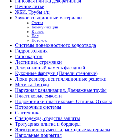
Гипсовая плитка декоративная
Печное литье
ЖБИ. Трубы а/ц
Звукоизоляционные материалы
Стены
Коммуникации
Кровля
Пол
Потолок
Системы поверхностного водоотвода
Гидроизоляция
Гипсокартон
Лестницы, стремянки
Декоративный камень фасадный
Кухонные фартуки (Панели стеновые)
Люки ревизор, вентилляционные решетки
Метизы. Гвозди
Наружная канализация. Дренажные трубы
Пластиковые емкости
Подоконники пластиковые. Отливы. Откосы
Потолочные системы
Сантехника
Спецодежда, средства защиты
Тротуарная плитка и бордюры
Электроинструмент и расходные материалы
Напольные покрытия