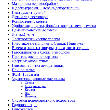
Материалы деревообработки
Щебень(гравий), Щебень декоративный
Инструмент ручной
Дача и сад, хозтовары
Компостеры садовые
Удобрения, грунты, борьба с вредителями, семена
Цементно-песчаные смеси
Ленты.Скотч
Электротехнические товары
Пластиковые молдинги. Стыки. Плинтуса
Веревки, канаты, шнуры, троса, нити, стропы
Газосиликатные блоки, пеноблоки
Профиль для гипсокартона
Двери межкомнатные
Гипсовая плитка декоративная
Печное литье
ЖБИ. Трубы а/ц
Звукоизоляционные материалы
Стены
Коммуникации
Кровля
Пол
Потолок
Системы поверхностного водоотвода
Гидроизоляция
Гипсокартон