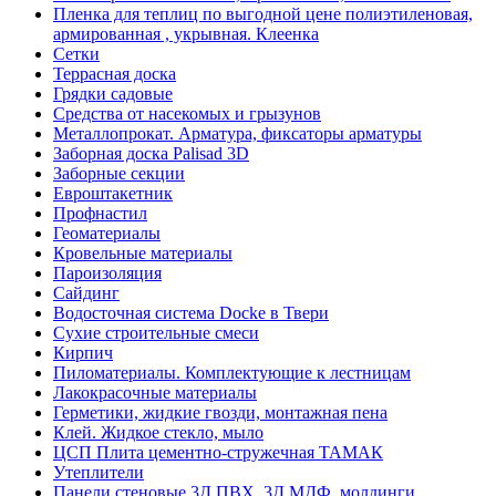
Пленка для теплиц по выгодной цене полиэтиленовая,
армированная , укрывная. Клеенка
Сетки
Террасная доска
Грядки садовые
Средства от насекомых и грызунов
Металлопрокат. Арматура, фиксаторы арматуры
Заборная доска Palisad 3D
Заборные секции
Евроштакетник
Профнастил
Геоматериалы
Кровельные материалы
Пароизоляция
Сайдинг
Водосточная система Docke в Твери
Сухие строительные смеси
Кирпич
Пиломатериалы. Комплектующие к лестницам
Лакокрасочные материалы
Герметики, жидкие гвозди, монтажная пена
Клей. Жидкое стекло, мыло
ЦСП Плита цементно-стружечная ТАМАК
Утеплители
Панели стеновые 3Д ПВХ, 3Д МДФ, молдинги