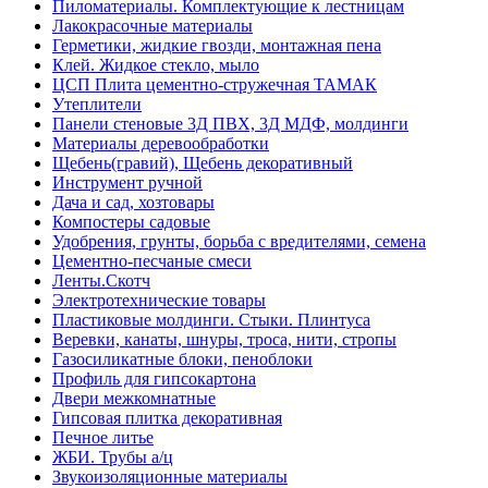
Пиломатериалы. Комплектующие к лестницам
Лакокрасочные материалы
Герметики, жидкие гвозди, монтажная пена
Клей. Жидкое стекло, мыло
ЦСП Плита цементно-стружечная ТАМАК
Утеплители
Панели стеновые 3Д ПВХ, 3Д МДФ, молдинги
Материалы деревообработки
Щебень(гравий), Щебень декоративный
Инструмент ручной
Дача и сад, хозтовары
Компостеры садовые
Удобрения, грунты, борьба с вредителями, семена
Цементно-песчаные смеси
Ленты.Скотч
Электротехнические товары
Пластиковые молдинги. Стыки. Плинтуса
Веревки, канаты, шнуры, троса, нити, стропы
Газосиликатные блоки, пеноблоки
Профиль для гипсокартона
Двери межкомнатные
Гипсовая плитка декоративная
Печное литье
ЖБИ. Трубы а/ц
Звукоизоляционные материалы