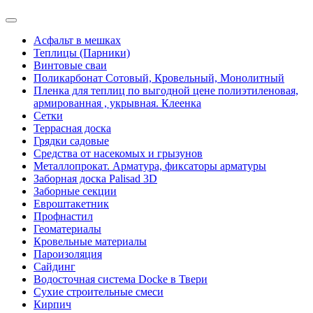
Асфальт в мешках
Теплицы (Парники)
Винтовые сваи
Поликарбонат Сотовый, Кровельный, Монолитный
Пленка для теплиц по выгодной цене полиэтиленовая,
армированная , укрывная. Клеенка
Сетки
Террасная доска
Грядки садовые
Средства от насекомых и грызунов
Металлопрокат. Арматура, фиксаторы арматуры
Заборная доска Palisad 3D
Заборные секции
Евроштакетник
Профнастил
Геоматериалы
Кровельные материалы
Пароизоляция
Сайдинг
Водосточная система Docke в Твери
Сухие строительные смеси
Кирпич