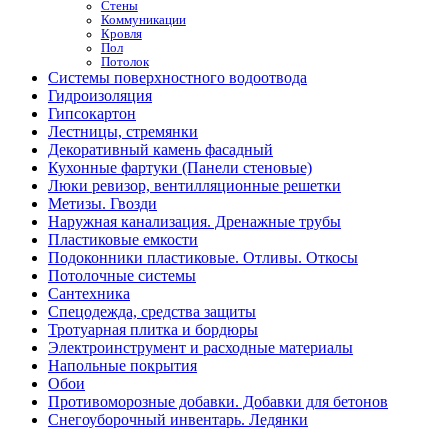
Стены
Коммуникации
Кровля
Пол
Потолок
Системы поверхностного водоотвода
Гидроизоляция
Гипсокартон
Лестницы, стремянки
Декоративный камень фасадный
Кухонные фартуки (Панели стеновые)
Люки ревизор, вентилляционные решетки
Метизы. Гвозди
Наружная канализация. Дренажные трубы
Пластиковые емкости
Подоконники пластиковые. Отливы. Откосы
Потолочные системы
Сантехника
Спецодежда, средства защиты
Тротуарная плитка и бордюры
Электроинструмент и расходные материалы
Напольные покрытия
Обои
Противоморозные добавки. Добавки для бетонов
Снегоуборочный инвентарь. Ледянки