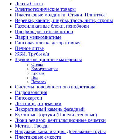
Ленты.Скотч
Электротехнические товары
Пластиковые молдинги. Стыки. Плинтуса
Веревки, канаты, шнуры, троса, нити, стропы
Газосиликатные блоки, пеноблоки
Профиль для гипсокартона
Двери межкомнатные
Гипсовая плитка декоративная
Печное литье
ЖБИ. Трубы а/ц
Звукоизоляционные материалы
Стены
Коммуникации
Кровля
Пол
Потолок
Системы поверхностного водоотвода
Гидроизоляция
Гипсокартон
Лестницы, стремянки
Декоративный камень фасадный
Кухонные фартуки (Панели стеновые)
Люки ревизор, вентилляционные решетки
Метизы. Гвозди
Наружная канализация. Дренажные трубы
Пластиковые емкости