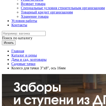
Возврат товара
Специальные условия строительным организациям
Товарный кредит организациям
Хранение товара
Условия работы
Контакты
Поиск по каталогу
Искать
Главная
Каталог и цены
Дача и сад, хозтовары
Садовые тачки
Колесо для тачки 3"х8", ось 16мм