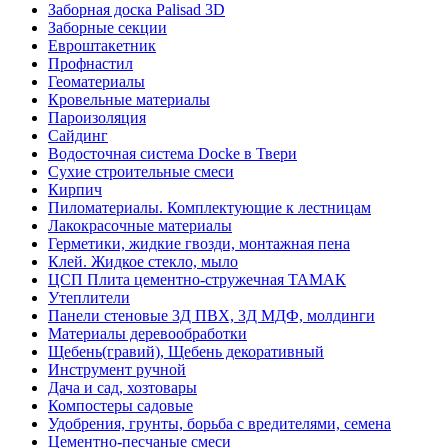
Заборная доска Palisad 3D
Заборные секции
Евроштакетник
Профнастил
Геоматериалы
Кровельные материалы
Пароизоляция
Сайдинг
Водосточная система Docke в Твери
Сухие строительные смеси
Кирпич
Пиломатериалы. Комплектующие к лестницам
Лакокрасочные материалы
Герметики, жидкие гвозди, монтажная пена
Клей. Жидкое стекло, мыло
ЦСП Плита цементно-стружечная ТАМАК
Утеплители
Панели стеновые 3Д ПВХ, 3Д МДФ, молдинги
Материалы деревообработки
Щебень(гравий), Щебень декоративный
Инструмент ручной
Дача и сад, хозтовары
Компостеры садовые
Удобрения, грунты, борьба с вредителями, семена
Цементно-песчаные смеси