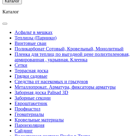
Каталог
Каталог
Асфальт в мешках
Теплицы (Парники)
Винтовые сваи
Поликарбонат Сотовый, Кровельный, Монолитный
Пленка для теплиц по выгодной цене полиэтиленовая,
армированная , укрывная. Клеенка
Сетки
Террасная доска
Грядки садовые
Средства от насекомых и грызунов
Металлопрокат. Арматура, фиксаторы арматуры
Заборная доска Palisad 3D
Заборные секции
Евроштакетник
Профнастил
Геоматериалы
Кровельные материалы
Пароизоляция
Сайдинг