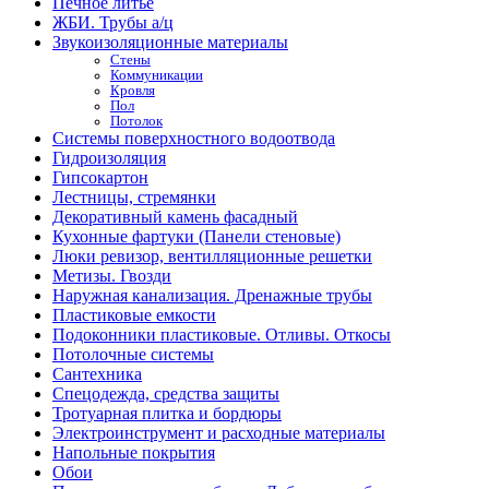
Печное литье
ЖБИ. Трубы а/ц
Звукоизоляционные материалы
Стены
Коммуникации
Кровля
Пол
Потолок
Системы поверхностного водоотвода
Гидроизоляция
Гипсокартон
Лестницы, стремянки
Декоративный камень фасадный
Кухонные фартуки (Панели стеновые)
Люки ревизор, вентилляционные решетки
Метизы. Гвозди
Наружная канализация. Дренажные трубы
Пластиковые емкости
Подоконники пластиковые. Отливы. Откосы
Потолочные системы
Сантехника
Спецодежда, средства защиты
Тротуарная плитка и бордюры
Электроинструмент и расходные материалы
Напольные покрытия
Обои