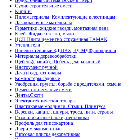
Водосточная система Docke в Твери
Сухие строительные смеси
Кирпич
Пиломатериалы. Комплектующие к лестницам
Лакокрасочные материалы
Герметики, жидкие гвозди, монтажная пена
Клей. Жидкое стекло, мыло
ЦСП Плита цементно-стружечная ТАМАК
Утеплители
Панели стеновые 3Д ПВХ, 3Д МДФ, молдинги
Материалы деревообработки
Щебень(гравий), Щебень декоративный
Инструмент ручной
Дача и сад, хозтовары
Компостеры садовые
Удобрения, грунты, борьба с вредителями, семена
Цементно-песчаные смеси
Ленты.Скотч
Электротехнические товары
Пластиковые молдинги. Стыки. Плинтуса
Веревки, канаты, шнуры, троса, нити, стропы
Газосиликатные блоки, пеноблоки
Профиль для гипсокартона
Двери межкомнатные
Гипсовая плитка декоративная