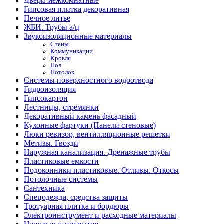
Двери межкомнатные
Гипсовая плитка декоративная
Печное литье
ЖБИ. Трубы а/ц
Звукоизоляционные материалы
Стены
Коммуникации
Кровля
Пол
Потолок
Системы поверхностного водоотвода
Гидроизоляция
Гипсокартон
Лестницы, стремянки
Декоративный камень фасадный
Кухонные фартуки (Панели стеновые)
Люки ревизор, вентилляционные решетки
Метизы. Гвозди
Наружная канализация. Дренажные трубы
Пластиковые емкости
Подоконники пластиковые. Отливы. Откосы
Потолочные системы
Сантехника
Спецодежда, средства защиты
Тротуарная плитка и бордюры
Электроинструмент и расходные материалы