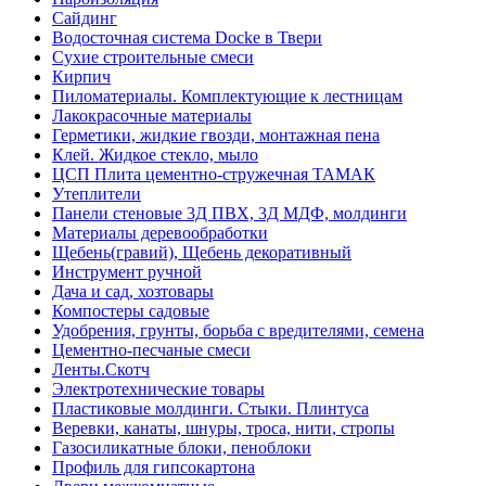
Сайдинг
Водосточная система Docke в Твери
Сухие строительные смеси
Кирпич
Пиломатериалы. Комплектующие к лестницам
Лакокрасочные материалы
Герметики, жидкие гвозди, монтажная пена
Клей. Жидкое стекло, мыло
ЦСП Плита цементно-стружечная ТАМАК
Утеплители
Панели стеновые 3Д ПВХ, 3Д МДФ, молдинги
Материалы деревообработки
Щебень(гравий), Щебень декоративный
Инструмент ручной
Дача и сад, хозтовары
Компостеры садовые
Удобрения, грунты, борьба с вредителями, семена
Цементно-песчаные смеси
Ленты.Скотч
Электротехнические товары
Пластиковые молдинги. Стыки. Плинтуса
Веревки, канаты, шнуры, троса, нити, стропы
Газосиликатные блоки, пеноблоки
Профиль для гипсокартона