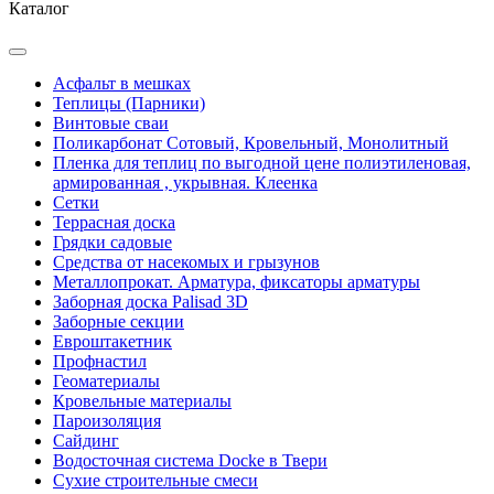
Каталог
Асфальт в мешках
Теплицы (Парники)
Винтовые сваи
Поликарбонат Сотовый, Кровельный, Монолитный
Пленка для теплиц по выгодной цене полиэтиленовая,
армированная , укрывная. Клеенка
Сетки
Террасная доска
Грядки садовые
Средства от насекомых и грызунов
Металлопрокат. Арматура, фиксаторы арматуры
Заборная доска Palisad 3D
Заборные секции
Евроштакетник
Профнастил
Геоматериалы
Кровельные материалы
Пароизоляция
Сайдинг
Водосточная система Docke в Твери
Сухие строительные смеси