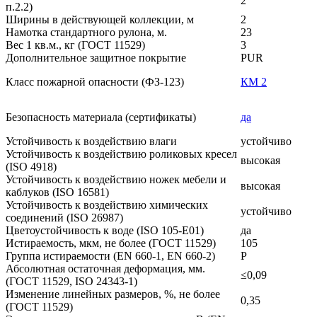
2
п.2.2)
Ширины в действующей коллекции, м
2
Намотка стандартного рулона, м.
23
Вес 1 кв.м., кг (ГОСТ 11529)
3
Дополнительное защитное покрытие
PUR
Класс пожарной опасности (ФЗ-123)
КМ 2
Безопасность материала (сертификаты)
да
Устойчивость к воздействию влаги
устойчиво
Устойчивость к воздействию роликовых кресел
высокая
(ISO 4918)
Устойчивость к воздействию ножек мебели и
высокая
каблуков (ISO 16581)
Устойчивость к воздействию химических
устойчиво
соединений (ISO 26987)
Цветоустойчивость к воде (ISO 105-E01)
да
Истираемость, мкм, не более (ГОСТ 11529)
105
Группа истираемости (EN 660-1, EN 660-2)
P
Абсолютная остаточная деформация, мм.
≤0,09
(ГОСТ 11529, ISO 24343-1)
Изменение линейных размеров, %, не более
0,35
(ГОСТ 11529)