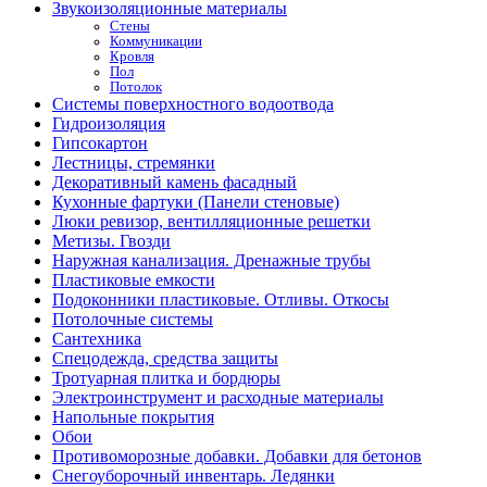
Звукоизоляционные материалы
Стены
Коммуникации
Кровля
Пол
Потолок
Системы поверхностного водоотвода
Гидроизоляция
Гипсокартон
Лестницы, стремянки
Декоративный камень фасадный
Кухонные фартуки (Панели стеновые)
Люки ревизор, вентилляционные решетки
Метизы. Гвозди
Наружная канализация. Дренажные трубы
Пластиковые емкости
Подоконники пластиковые. Отливы. Откосы
Потолочные системы
Сантехника
Спецодежда, средства защиты
Тротуарная плитка и бордюры
Электроинструмент и расходные материалы
Напольные покрытия
Обои
Противоморозные добавки. Добавки для бетонов
Снегоуборочный инвентарь. Ледянки