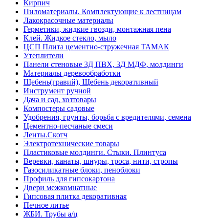
Кирпич
Пиломатериалы. Комплектующие к лестницам
Лакокрасочные материалы
Герметики, жидкие гвозди, монтажная пена
Клей. Жидкое стекло, мыло
ЦСП Плита цементно-стружечная ТАМАК
Утеплители
Панели стеновые 3Д ПВХ, 3Д МДФ, молдинги
Материалы деревообработки
Щебень(гравий), Щебень декоративный
Инструмент ручной
Дача и сад, хозтовары
Компостеры садовые
Удобрения, грунты, борьба с вредителями, семена
Цементно-песчаные смеси
Ленты.Скотч
Электротехнические товары
Пластиковые молдинги. Стыки. Плинтуса
Веревки, канаты, шнуры, троса, нити, стропы
Газосиликатные блоки, пеноблоки
Профиль для гипсокартона
Двери межкомнатные
Гипсовая плитка декоративная
Печное литье
ЖБИ. Трубы а/ц