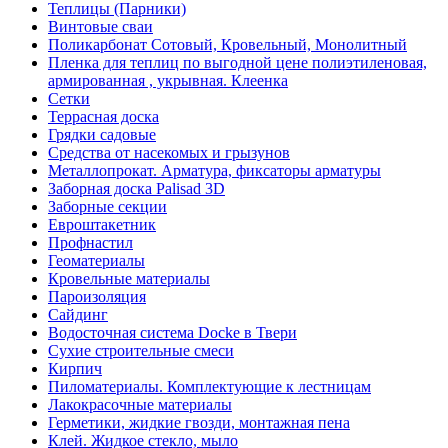
Теплицы (Парники)
Винтовые сваи
Поликарбонат Сотовый, Кровельный, Монолитный
Пленка для теплиц по выгодной цене полиэтиленовая,
армированная , укрывная. Клеенка
Сетки
Террасная доска
Грядки садовые
Средства от насекомых и грызунов
Металлопрокат. Арматура, фиксаторы арматуры
Заборная доска Palisad 3D
Заборные секции
Евроштакетник
Профнастил
Геоматериалы
Кровельные материалы
Пароизоляция
Сайдинг
Водосточная система Docke в Твери
Сухие строительные смеси
Кирпич
Пиломатериалы. Комплектующие к лестницам
Лакокрасочные материалы
Герметики, жидкие гвозди, монтажная пена
Клей. Жидкое стекло, мыло