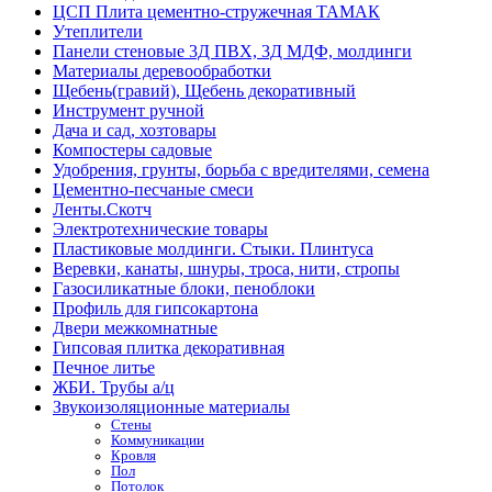
ЦСП Плита цементно-стружечная ТАМАК
Утеплители
Панели стеновые 3Д ПВХ, 3Д МДФ, молдинги
Материалы деревообработки
Щебень(гравий), Щебень декоративный
Инструмент ручной
Дача и сад, хозтовары
Компостеры садовые
Удобрения, грунты, борьба с вредителями, семена
Цементно-песчаные смеси
Ленты.Скотч
Электротехнические товары
Пластиковые молдинги. Стыки. Плинтуса
Веревки, канаты, шнуры, троса, нити, стропы
Газосиликатные блоки, пеноблоки
Профиль для гипсокартона
Двери межкомнатные
Гипсовая плитка декоративная
Печное литье
ЖБИ. Трубы а/ц
Звукоизоляционные материалы
Стены
Коммуникации
Кровля
Пол
Потолок