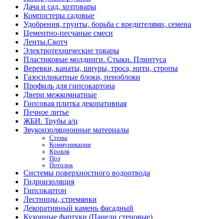
Дача и сад, хозтовары
Компостеры садовые
Удобрения, грунты, борьба с вредителями, семена
Цементно-песчаные смеси
Ленты.Скотч
Электротехнические товары
Пластиковые молдинги. Стыки. Плинтуса
Веревки, канаты, шнуры, троса, нити, стропы
Газосиликатные блоки, пеноблоки
Профиль для гипсокартона
Двери межкомнатные
Гипсовая плитка декоративная
Печное литье
ЖБИ. Трубы а/ц
Звукоизоляционные материалы
Стены
Коммуникации
Кровля
Пол
Потолок
Системы поверхностного водоотвода
Гидроизоляция
Гипсокартон
Лестницы, стремянки
Декоративный камень фасадный
Кухонные фартуки (Панели стеновые)