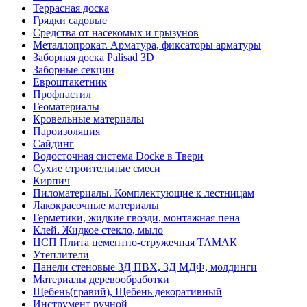
Террасная доска
Грядки садовые
Средства от насекомых и грызунов
Металлопрокат. Арматура, фиксаторы арматуры
Заборная доска Palisad 3D
Заборные секции
Евроштакетник
Профнастил
Геоматериалы
Кровельные материалы
Пароизоляция
Сайдинг
Водосточная система Docke в Твери
Сухие строительные смеси
Кирпич
Пиломатериалы. Комплектующие к лестницам
Лакокрасочные материалы
Герметики, жидкие гвозди, монтажная пена
Клей. Жидкое стекло, мыло
ЦСП Плита цементно-стружечная ТАМАК
Утеплители
Панели стеновые 3Д ПВХ, 3Д МДФ, молдинги
Материалы деревообработки
Щебень(гравий), Щебень декоративный
Инструмент ручной