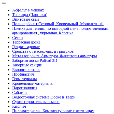
Асфальт в мешках
Теплицы (Парники)
Винтовые сваи
Поликарбонат Сотовый, Кровельный, Монолитный
Пленка для теплиц по выгодной цене полиэтиленовая,
армированная , укрывная. Клеенка
Сетки
Террасная доска
Грядки садовые
Средства от насекомых и грызунов
Металлопрокат. Арматура, фиксаторы арматуры
Заборная доска Palisad 3D
Заборные секции
Евроштакетник
Профнастил
Геоматериалы
Кровельные материалы
Пароизоляция
Сайдинг
Водосточная система Docke в Твери
Сухие строительные смеси
Кирпич
Пиломатериалы. Комплектующие к лестницам