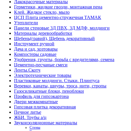
Лакокрасочные материалы
Герметики, жидкие гвозди, монтажная пена
Клей. Жидкое стекло, мыло
ЦСП Плита цементно-стружечная ТАМАК
Утеплители
Панели стеновые 3Д ПВХ, 3Д МДФ, молдинги
Материалы деревообработки
Щебень(гравий), Щебень декоративный
Инструмент ручной
Дача и сад, хозтовары
Компостеры садовые
Удобрения, грунты, борьба с вредителями, семена
Цементно-песчаные смеси
Ленты.Скотч
Электротехнические товары
Пластиковые молдинги. Стыки. Плинтуса
Веревки, канаты, шнуры, троса, нити, стропы
Газосиликатные блоки, пеноблоки
Профиль для гипсокартона
Двери межкомнатные
Гипсовая плитка декоративная
Печное литье
ЖБИ. Трубы а/ц
Звукоизоляционные материалы
Стены