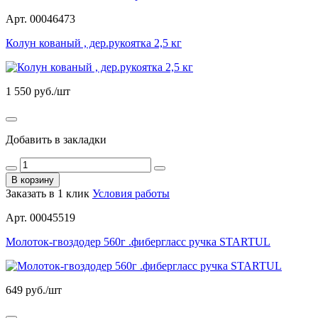
Арт. 00046473
Колун кованый , дер.рукоятка 2,5 кг
1 550
руб./шт
Добавить в закладки
В корзину
Заказать в 1 клик
Условия работы
Арт. 00045519
Молоток-гвоздодер 560г .фибергласс ручка STARTUL
649
руб./шт