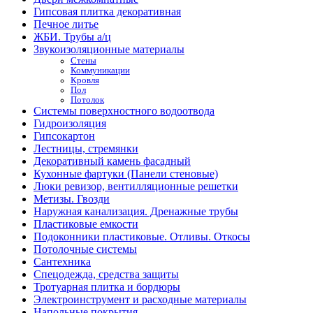
Гипсовая плитка декоративная
Печное литье
ЖБИ. Трубы а/ц
Звукоизоляционные материалы
Стены
Коммуникации
Кровля
Пол
Потолок
Системы поверхностного водоотвода
Гидроизоляция
Гипсокартон
Лестницы, стремянки
Декоративный камень фасадный
Кухонные фартуки (Панели стеновые)
Люки ревизор, вентилляционные решетки
Метизы. Гвозди
Наружная канализация. Дренажные трубы
Пластиковые емкости
Подоконники пластиковые. Отливы. Откосы
Потолочные системы
Сантехника
Спецодежда, средства защиты
Тротуарная плитка и бордюры
Электроинструмент и расходные материалы
Напольные покрытия