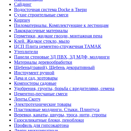
Сайдинг
Водосточная система Docke в Твери
Сухие строительные смеси
Кирпич
Пиломатериалы. Комплектующие к лестницам
Лакокрасочные материалы
Герметики, жидкие гвозди, монтажная пена
Клей. Жидкое стекло, мыло
ЦСП Плита цементно-стружечная ТАМАК
Утеплители
Панели стеновые 3Д ПВХ, 3Д МДФ, молдинги
Материалы деревообработки
Щебень(гравий), Щебень декоративный
Инструмент ручной
Дача и сад, хозтовары
Компостеры садовые
Удобрения, грунты, борьба с вредителями, семена
Цементно-песчаные смеси
Ленты.Скотч
Электротехнические товары
Пластиковые молдинги. Стыки. Плинтуса
Веревки, канаты, шнуры, троса, нити, стропы
Газосиликатные блоки, пеноблоки
Профиль для гипсокартона
Двери межкомнатные