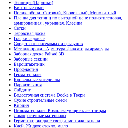
Теплицы (Парники)
Винтовые сваи
Поликарбонат Сотовый, Кровельный, Монолитный
Пленка для теплиц по выгодной цене полиэтиленовая,
армированная , укрывная. Клеенка
Сетки
Террасная доска
Грядки садовые
Средства от насекомых и грызунов
Металлопрокат. Арматура, фиксаторы арматуры
Заборная доска Palisad 3D
Заборные секции
Евроштакетник
Профнастил
Геоматериалы
Кровельные материалы
Пароизоляция
Сайдинг
Водосточная система Docke в Твери
Сухие строительные смеси
Кирпич
Пиломатериалы. Комплектующие к лестницам
Лакокрасочные материалы
Герметики, жидкие гвозди, монтажная пена
Клей. Жидкое стекло, мыло