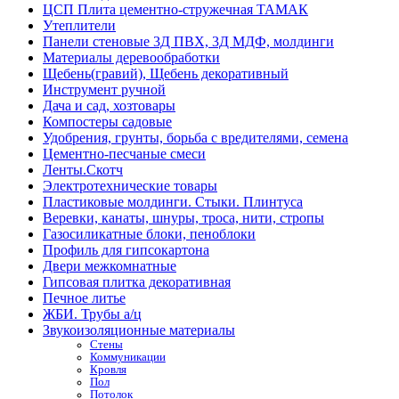
ЦСП Плита цементно-стружечная ТАМАК
Утеплители
Панели стеновые 3Д ПВХ, 3Д МДФ, молдинги
Материалы деревообработки
Щебень(гравий), Щебень декоративный
Инструмент ручной
Дача и сад, хозтовары
Компостеры садовые
Удобрения, грунты, борьба с вредителями, семена
Цементно-песчаные смеси
Ленты.Скотч
Электротехнические товары
Пластиковые молдинги. Стыки. Плинтуса
Веревки, канаты, шнуры, троса, нити, стропы
Газосиликатные блоки, пеноблоки
Профиль для гипсокартона
Двери межкомнатные
Гипсовая плитка декоративная
Печное литье
ЖБИ. Трубы а/ц
Звукоизоляционные материалы
Стены
Коммуникации
Кровля
Пол
Потолок