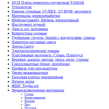
ЦСП Плита цементно-стружечная ТАМАК
Утеплители
Панели стеновые 3Д ПВХ, 3Д МДФ, молдинги
Материалы деревообработки
Щебень(гравий), Щебень декоративный
Инструмент ручной
Дача и сад, хозтовары
Компостеры садовые
Удобрения, грунты, борьба с вредителями, семена
Цементно-песчаные смеси
Ленты.Скотч
Электротехнические товары
Пластиковые молдинги. Стыки. Плинтуса
Веревки, канаты, шнуры, троса, нити, стропы
Газосиликатные блоки, пеноблоки
Профиль для гипсокартона
Двери межкомнатные
Гипсовая плитка декоративная
Печное литье
ЖБИ. Трубы а/ц
Звукоизоляционные материалы
Стены
Коммуникации
Кровля
Пол
Потолок