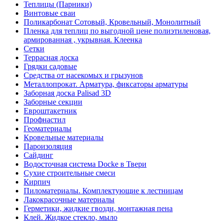
Теплицы (Парники)
Винтовые сваи
Поликарбонат Сотовый, Кровельный, Монолитный
Пленка для теплиц по выгодной цене полиэтиленовая,
армированная , укрывная. Клеенка
Сетки
Террасная доска
Грядки садовые
Средства от насекомых и грызунов
Металлопрокат. Арматура, фиксаторы арматуры
Заборная доска Palisad 3D
Заборные секции
Евроштакетник
Профнастил
Геоматериалы
Кровельные материалы
Пароизоляция
Сайдинг
Водосточная система Docke в Твери
Сухие строительные смеси
Кирпич
Пиломатериалы. Комплектующие к лестницам
Лакокрасочные материалы
Герметики, жидкие гвозди, монтажная пена
Клей. Жидкое стекло, мыло