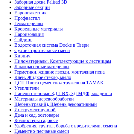
Заборная доска Palisad 3D
Заборные секции
Евроштакетник
Профнастил
Геоматериалы
Кровельные материалы
Пароизоляция
Сайдинг
Водосточная система Docke в Твери
Сухие строительные смеси
Кирпич
Пиломатериалы. Комплектующие к лестницам
Лакокрасочные материалы
Герметики, жидкие гвозди, монтажная пена
Клей. Жидкое стекло, мыло
ЦСП Плита цементно-стружечная ТАМАК
Утеплители
Панели стеновые 3Д ПВХ, 3Д МДФ, молдинги
Материалы деревообработки
Щебень(гравий), Щебень декоративный
Инструмент ручной
Дача и сад, хозтовары
Компостеры садовые
Удобрения, грунты, борьба с вредителями, семена
Цементно-песчаные смеси