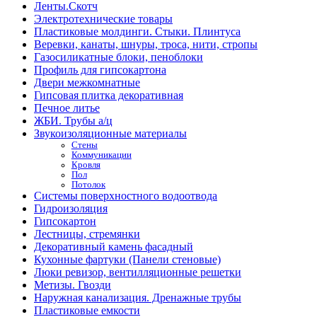
Ленты.Скотч
Электротехнические товары
Пластиковые молдинги. Стыки. Плинтуса
Веревки, канаты, шнуры, троса, нити, стропы
Газосиликатные блоки, пеноблоки
Профиль для гипсокартона
Двери межкомнатные
Гипсовая плитка декоративная
Печное литье
ЖБИ. Трубы а/ц
Звукоизоляционные материалы
Стены
Коммуникации
Кровля
Пол
Потолок
Системы поверхностного водоотвода
Гидроизоляция
Гипсокартон
Лестницы, стремянки
Декоративный камень фасадный
Кухонные фартуки (Панели стеновые)
Люки ревизор, вентилляционные решетки
Метизы. Гвозди
Наружная канализация. Дренажные трубы
Пластиковые емкости