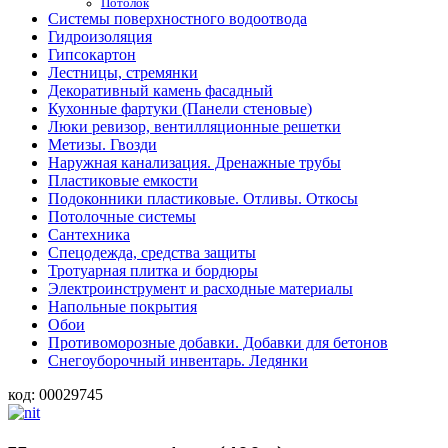
Потолок
Системы поверхностного водоотвода
Гидроизоляция
Гипсокартон
Лестницы, стремянки
Декоративный камень фасадный
Кухонные фартуки (Панели стеновые)
Люки ревизор, вентилляционные решетки
Метизы. Гвозди
Наружная канализация. Дренажные трубы
Пластиковые емкости
Подоконники пластиковые. Отливы. Откосы
Потолочные системы
Сантехника
Спецодежда, средства защиты
Тротуарная плитка и бордюры
Электроинструмент и расходные материалы
Напольные покрытия
Обои
Противоморозные добавки. Добавки для бетонов
Снегоуборочный инвентарь. Ледянки
код:
00029745