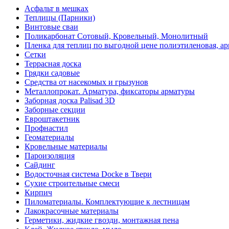
Асфальт в мешках
Теплицы (Парники)
Винтовые сваи
Поликарбонат Сотовый, Кровельный, Монолитный
Пленка для теплиц по выгодной цене полиэтиленовая, ар
Сетки
Террасная доска
Грядки садовые
Средства от насекомых и грызунов
Металлопрокат. Арматура, фиксаторы арматуры
Заборная доска Palisad 3D
Заборные секции
Евроштакетник
Профнастил
Геоматериалы
Кровельные материалы
Пароизоляция
Сайдинг
Водосточная система Docke в Твери
Сухие строительные смеси
Кирпич
Пиломатериалы. Комплектующие к лестницам
Лакокрасочные материалы
Герметики, жидкие гвозди, монтажная пена