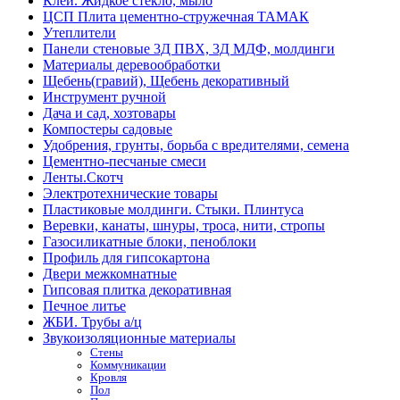
Клей. Жидкое стекло, мыло
ЦСП Плита цементно-стружечная ТАМАК
Утеплители
Панели стеновые 3Д ПВХ, 3Д МДФ, молдинги
Материалы деревообработки
Щебень(гравий), Щебень декоративный
Инструмент ручной
Дача и сад, хозтовары
Компостеры садовые
Удобрения, грунты, борьба с вредителями, семена
Цементно-песчаные смеси
Ленты.Скотч
Электротехнические товары
Пластиковые молдинги. Стыки. Плинтуса
Веревки, канаты, шнуры, троса, нити, стропы
Газосиликатные блоки, пеноблоки
Профиль для гипсокартона
Двери межкомнатные
Гипсовая плитка декоративная
Печное литье
ЖБИ. Трубы а/ц
Звукоизоляционные материалы
Стены
Коммуникации
Кровля
Пол