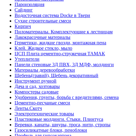
Пароизоляция
Сайдинг
Водосточная система Docke в Твери
Сухие строительные смеси
Кирпич
Пиломатериалы. Комплектующие к лестницам
Лакокрасочные материалы
Герметики, жидкие гвозди, монтажная пена
Клей. Жидкое стекло, мыло
ЦСП Плита цементно-стружечная ТАМАК
Утеплители
Панели стеновые 3Д ПВХ, 3Д МДФ, молдинги
Материалы деревообработки
Щебень(гравий), Щебень декоративный
Инструмент ручной
Дача и сад, хозтовары
Компостеры садовые
Удобрения, грунты, борьба с вредителями, семена
Цементно-песчаные смеси
Ленты.Скотч
Электротехнические товары
Пластиковые молдинги. Стыки. Плинтуса
Веревки, канаты, шнуры, троса, нити, стропы
Газосиликатные блоки, пеноблоки
Профиль для гипсокартона