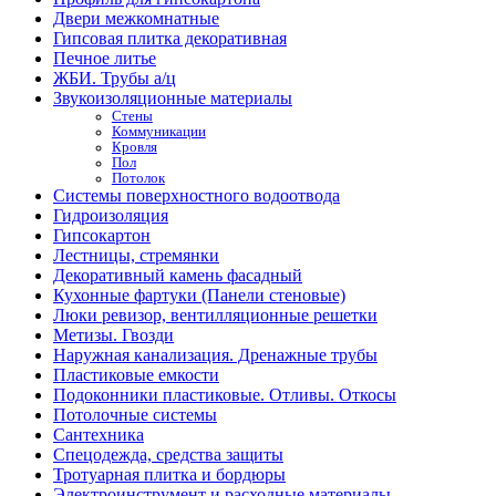
Двери межкомнатные
Гипсовая плитка декоративная
Печное литье
ЖБИ. Трубы а/ц
Звукоизоляционные материалы
Стены
Коммуникации
Кровля
Пол
Потолок
Системы поверхностного водоотвода
Гидроизоляция
Гипсокартон
Лестницы, стремянки
Декоративный камень фасадный
Кухонные фартуки (Панели стеновые)
Люки ревизор, вентилляционные решетки
Метизы. Гвозди
Наружная канализация. Дренажные трубы
Пластиковые емкости
Подоконники пластиковые. Отливы. Откосы
Потолочные системы
Сантехника
Спецодежда, средства защиты
Тротуарная плитка и бордюры
Электроинструмент и расходные материалы