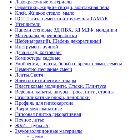
Лакокрасочные материалы
Герметики, жидкие гвозди, монтажная пена
Клей. Жидкое стекло, мыло
ЦСП Плита цементно-стружечная ТАМАК
Утеплители
Панели стеновые 3Д ПВХ, 3Д МДФ, молдинги
Материалы деревообработки
Щебень(гравий), Щебень декоративный
Инструмент ручной
Дача и сад, хозтовары
Компостеры садовые
Удобрения, грунты, борьба с вредителями, семена
Цементно-песчаные смеси
Ленты.Скотч
Электротехнические товары
Пластиковые молдинги. Стыки. Плинтуса
Веревки, канаты, шнуры, троса, нити, стропы
Газосиликатные блоки, пеноблоки
Профиль для гипсокартона
Двери межкомнатные
Гипсовая плитка декоративная
Печное литье
ЖБИ. Трубы а/ц
Звукоизоляционные материалы
Стены