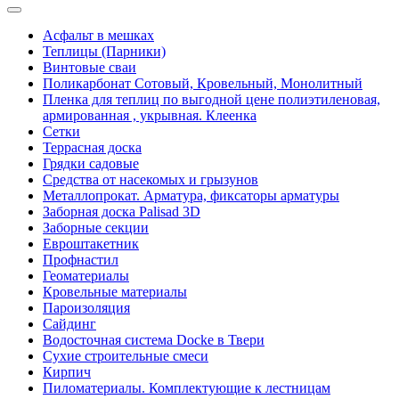
Асфальт в мешках
Теплицы (Парники)
Винтовые сваи
Поликарбонат Сотовый, Кровельный, Монолитный
Пленка для теплиц по выгодной цене полиэтиленовая,
армированная , укрывная. Клеенка
Сетки
Террасная доска
Грядки садовые
Средства от насекомых и грызунов
Металлопрокат. Арматура, фиксаторы арматуры
Заборная доска Palisad 3D
Заборные секции
Евроштакетник
Профнастил
Геоматериалы
Кровельные материалы
Пароизоляция
Сайдинг
Водосточная система Docke в Твери
Сухие строительные смеси
Кирпич
Пиломатериалы. Комплектующие к лестницам