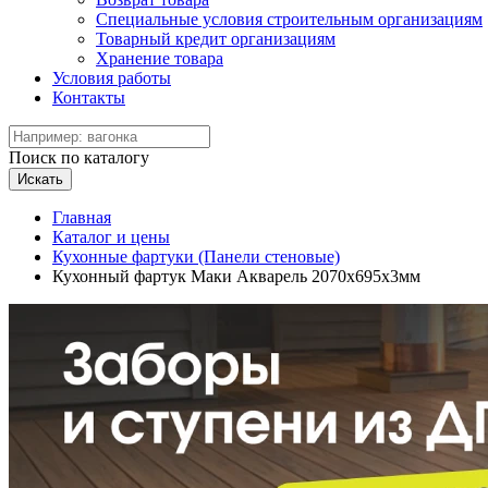
Специальные условия строительным организациям
Товарный кредит организациям
Хранение товара
Условия работы
Контакты
Поиск по каталогу
Искать
Главная
Каталог и цены
Кухонные фартуки (Панели стеновые)
Кухонный фартук Маки Акварель 2070х695х3мм