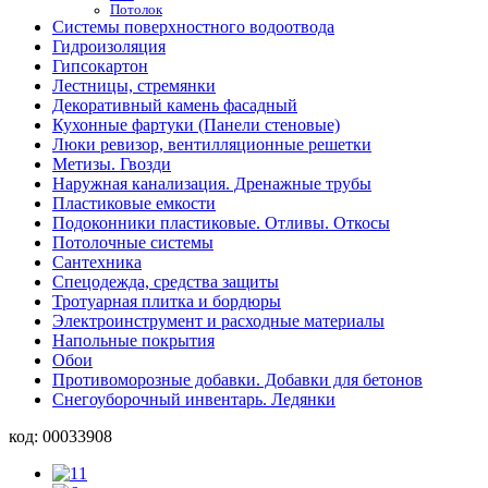
Потолок
Системы поверхностного водоотвода
Гидроизоляция
Гипсокартон
Лестницы, стремянки
Декоративный камень фасадный
Кухонные фартуки (Панели стеновые)
Люки ревизор, вентилляционные решетки
Метизы. Гвозди
Наружная канализация. Дренажные трубы
Пластиковые емкости
Подоконники пластиковые. Отливы. Откосы
Потолочные системы
Сантехника
Спецодежда, средства защиты
Тротуарная плитка и бордюры
Электроинструмент и расходные материалы
Напольные покрытия
Обои
Противоморозные добавки. Добавки для бетонов
Снегоуборочный инвентарь. Ледянки
код:
00033908