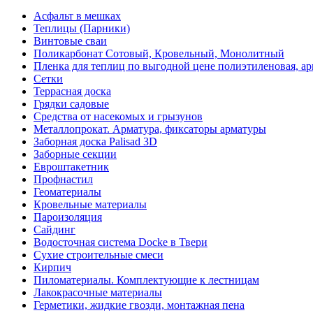
Асфальт в мешках
Теплицы (Парники)
Винтовые сваи
Поликарбонат Сотовый, Кровельный, Монолитный
Пленка для теплиц по выгодной цене полиэтиленовая, ар
Сетки
Террасная доска
Грядки садовые
Средства от насекомых и грызунов
Металлопрокат. Арматура, фиксаторы арматуры
Заборная доска Palisad 3D
Заборные секции
Евроштакетник
Профнастил
Геоматериалы
Кровельные материалы
Пароизоляция
Сайдинг
Водосточная система Docke в Твери
Сухие строительные смеси
Кирпич
Пиломатериалы. Комплектующие к лестницам
Лакокрасочные материалы
Герметики, жидкие гвозди, монтажная пена