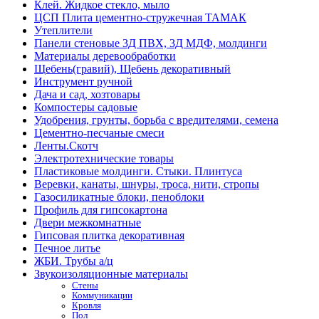
Клей. Жидкое стекло, мыло
ЦСП Плита цементно-стружечная ТАМАК
Утеплители
Панели стеновые 3Д ПВХ, 3Д МДФ, молдинги
Материалы деревообработки
Щебень(гравий), Щебень декоративный
Инструмент ручной
Дача и сад, хозтовары
Компостеры садовые
Удобрения, грунты, борьба с вредителями, семена
Цементно-песчаные смеси
Ленты.Скотч
Электротехнические товары
Пластиковые молдинги. Стыки. Плинтуса
Веревки, канаты, шнуры, троса, нити, стропы
Газосиликатные блоки, пеноблоки
Профиль для гипсокартона
Двери межкомнатные
Гипсовая плитка декоративная
Печное литье
ЖБИ. Трубы а/ц
Звукоизоляционные материалы
Стены
Коммуникации
Кровля
Пол