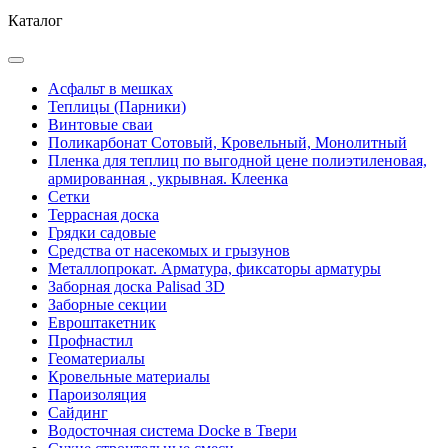
Каталог
Асфальт в мешках
Теплицы (Парники)
Винтовые сваи
Поликарбонат Сотовый, Кровельный, Монолитный
Пленка для теплиц по выгодной цене полиэтиленовая,
армированная , укрывная. Клеенка
Сетки
Террасная доска
Грядки садовые
Средства от насекомых и грызунов
Металлопрокат. Арматура, фиксаторы арматуры
Заборная доска Palisad 3D
Заборные секции
Евроштакетник
Профнастил
Геоматериалы
Кровельные материалы
Пароизоляция
Сайдинг
Водосточная система Docke в Твери