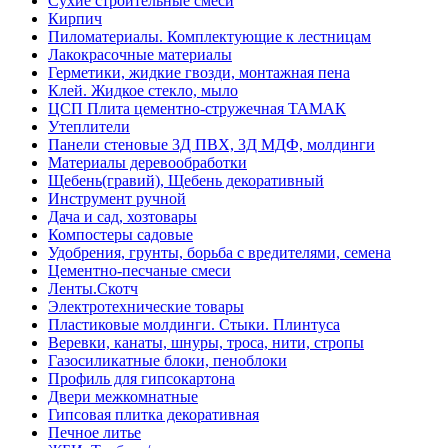
Сухие строительные смеси
Кирпич
Пиломатериалы. Комплектующие к лестницам
Лакокрасочные материалы
Герметики, жидкие гвозди, монтажная пена
Клей. Жидкое стекло, мыло
ЦСП Плита цементно-стружечная ТАМАК
Утеплители
Панели стеновые 3Д ПВХ, 3Д МДФ, молдинги
Материалы деревообработки
Щебень(гравий), Щебень декоративный
Инструмент ручной
Дача и сад, хозтовары
Компостеры садовые
Удобрения, грунты, борьба с вредителями, семена
Цементно-песчаные смеси
Ленты.Скотч
Электротехнические товары
Пластиковые молдинги. Стыки. Плинтуса
Веревки, канаты, шнуры, троса, нити, стропы
Газосиликатные блоки, пеноблоки
Профиль для гипсокартона
Двери межкомнатные
Гипсовая плитка декоративная
Печное литье