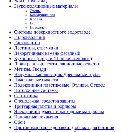
ЖБИ. Трубы а/ц
Звукоизоляционные материалы
Стены
Коммуникации
Кровля
Пол
Потолок
Системы поверхностного водоотвода
Гидроизоляция
Гипсокартон
Лестницы, стремянки
Декоративный камень фасадный
Кухонные фартуки (Панели стеновые)
Люки ревизор, вентилляционные решетки
Метизы. Гвозди
Наружная канализация. Дренажные трубы
Пластиковые емкости
Подоконники пластиковые. Отливы. Откосы
Потолочные системы
Сантехника
Спецодежда, средства защиты
Тротуарная плитка и бордюры
Электроинструмент и расходные материалы
Напольные покрытия
Обои
Противоморозные добавки. Добавки для бетонов