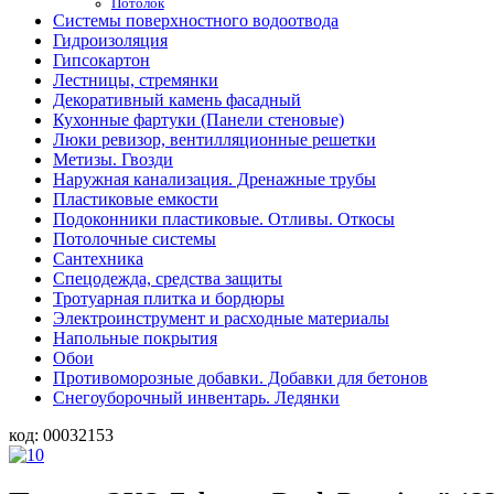
Потолок
Системы поверхностного водоотвода
Гидроизоляция
Гипсокартон
Лестницы, стремянки
Декоративный камень фасадный
Кухонные фартуки (Панели стеновые)
Люки ревизор, вентилляционные решетки
Метизы. Гвозди
Наружная канализация. Дренажные трубы
Пластиковые емкости
Подоконники пластиковые. Отливы. Откосы
Потолочные системы
Сантехника
Спецодежда, средства защиты
Тротуарная плитка и бордюры
Электроинструмент и расходные материалы
Напольные покрытия
Обои
Противоморозные добавки. Добавки для бетонов
Снегоуборочный инвентарь. Ледянки
код:
00032153