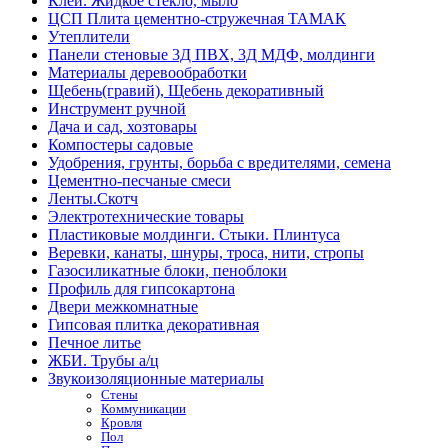
Клей. Жидкое стекло, мыло
ЦСП Плита цементно-стружечная ТАМАК
Утеплители
Панели стеновые 3Д ПВХ, 3Д МДФ, молдинги
Материалы деревообработки
Щебень(гравий), Щебень декоративный
Инструмент ручной
Дача и сад, хозтовары
Компостеры садовые
Удобрения, грунты, борьба с вредителями, семена
Цементно-песчаные смеси
Ленты.Скотч
Электротехнические товары
Пластиковые молдинги. Стыки. Плинтуса
Веревки, канаты, шнуры, троса, нити, стропы
Газосиликатные блоки, пеноблоки
Профиль для гипсокартона
Двери межкомнатные
Гипсовая плитка декоративная
Печное литье
ЖБИ. Трубы а/ц
Звукоизоляционные материалы
Стены
Коммуникации
Кровля
Пол