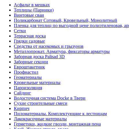
Асфальт в мешках
Теплицы (Парники)
Винтовые сваи
Поликарбонат Сотовый, Кровельный, Монолитный
Пленка для теплиц по выгодной цене полиэтиленовая, ар
Сетки
Террасная доска
Грядки садовые
Средства от насекомых и грызунов
Металлопрокат. Арматура, фиксаторы арматуры
Заборная доска Palisad 3D
Заборные секции
Евроштакетник
Профнастил
Геоматериалы
Кровельные материалы
Пароизоляция
Сайдинг
Водосточная система Docke в Твери
Сухие строительные смеси
Кирпич
Пиломатериалы. Комплектующие к лестницам
Лакокрасочные материалы
Герметики, жидкие гвозди, монтажная пена