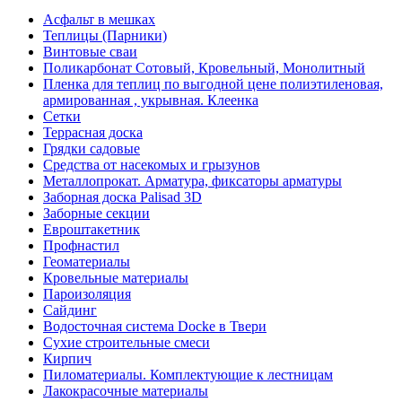
Асфальт в мешках
Теплицы (Парники)
Винтовые сваи
Поликарбонат Сотовый, Кровельный, Монолитный
Пленка для теплиц по выгодной цене полиэтиленовая,
армированная , укрывная. Клеенка
Сетки
Террасная доска
Грядки садовые
Средства от насекомых и грызунов
Металлопрокат. Арматура, фиксаторы арматуры
Заборная доска Palisad 3D
Заборные секции
Евроштакетник
Профнастил
Геоматериалы
Кровельные материалы
Пароизоляция
Сайдинг
Водосточная система Docke в Твери
Сухие строительные смеси
Кирпич
Пиломатериалы. Комплектующие к лестницам
Лакокрасочные материалы