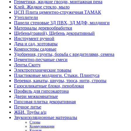
Герметики, жидкие гвозди, монтажная пена
Клей. Жидкое стекло, мыло
ЦСП Плита цементно-стружечная ТАМАК
Утеплители
Панели стеновые 3Д ПВХ, 3Д МДФ, молдинги
Материалы деревообработки
Щебень(гравий), Щебень декоративный
Инструмент ручной
Дача и сад, хозтовары
Компостеры садовые
Удобрения, грунты, борьба с вредителями, семена
Цементно-песчаные смеси
Ленты.Скотч
Электротехнические товары
Пластиковые молдинги. Стыки. Плинтуса
Веревки, канаты, шнуры, троса, нити, стропы
Газосиликатные блоки, пеноблоки
Профиль для гипсокартона
Двери межкомнатные
Гипсовая плитка декоративная
Печное литье
ЖБИ. Трубы а/ц
Звукоизоляционные материалы
Стены
Коммуникации
Кровля