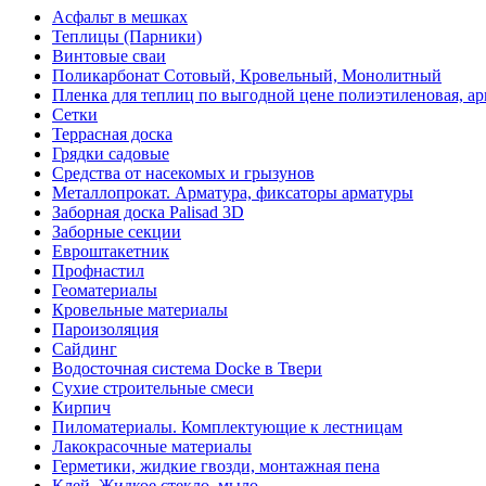
Асфальт в мешках
Теплицы (Парники)
Винтовые сваи
Поликарбонат Сотовый, Кровельный, Монолитный
Пленка для теплиц по выгодной цене полиэтиленовая, ар
Сетки
Террасная доска
Грядки садовые
Средства от насекомых и грызунов
Металлопрокат. Арматура, фиксаторы арматуры
Заборная доска Palisad 3D
Заборные секции
Евроштакетник
Профнастил
Геоматериалы
Кровельные материалы
Пароизоляция
Сайдинг
Водосточная система Docke в Твери
Сухие строительные смеси
Кирпич
Пиломатериалы. Комплектующие к лестницам
Лакокрасочные материалы
Герметики, жидкие гвозди, монтажная пена
Клей. Жидкое стекло, мыло