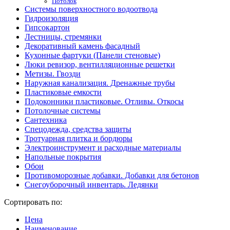
Потолок
Системы поверхностного водоотвода
Гидроизоляция
Гипсокартон
Лестницы, стремянки
Декоративный камень фасадный
Кухонные фартуки (Панели стеновые)
Люки ревизор, вентилляционные решетки
Метизы. Гвозди
Наружная канализация. Дренажные трубы
Пластиковые емкости
Подоконники пластиковые. Отливы. Откосы
Потолочные системы
Сантехника
Спецодежда, средства защиты
Тротуарная плитка и бордюры
Электроинструмент и расходные материалы
Напольные покрытия
Обои
Противоморозные добавки. Добавки для бетонов
Снегоуборочный инвентарь. Ледянки
Сортировать по:
Цена
Наименование