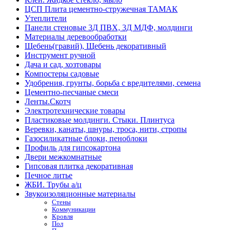
ЦСП Плита цементно-стружечная ТАМАК
Утеплители
Панели стеновые 3Д ПВХ, 3Д МДФ, молдинги
Материалы деревообработки
Щебень(гравий), Щебень декоративный
Инструмент ручной
Дача и сад, хозтовары
Компостеры садовые
Удобрения, грунты, борьба с вредителями, семена
Цементно-песчаные смеси
Ленты.Скотч
Электротехнические товары
Пластиковые молдинги. Стыки. Плинтуса
Веревки, канаты, шнуры, троса, нити, стропы
Газосиликатные блоки, пеноблоки
Профиль для гипсокартона
Двери межкомнатные
Гипсовая плитка декоративная
Печное литье
ЖБИ. Трубы а/ц
Звукоизоляционные материалы
Стены
Коммуникации
Кровля
Пол