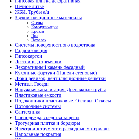
Гипсовая плитка декоративная
Печное литье
ЖБИ. Трубы а/ц
Звукоизоляционные материалы
Стены
Коммуникации
Кровля
Пол
Потолок
Системы поверхностного водоотвода
Гидроизоляция
Гипсокартон
Лестницы, стремянки
Декоративный камень фасадный
Кухонные фартуки (Панели стеновые)
Люки ревизор, вентилляционные решетки
Метизы. Гвозди
Наружная канализация. Дренажные трубы
Пластиковые емкости
Подоконники пластиковые. Отливы. Откосы
Потолочные системы
Сантехника
Спецодежда, средства защиты
Тротуарная плитка и бордюры
Электроинструмент и расходные материалы
Напольные покрытия