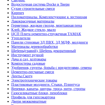
Сайдинг
Водосточная система Docke в Твери
Сухие строительные смеси
Кирпич
Пиломатериалы. Комплектующие к лестницам
Лакокрасочные материалы
Герметики, жидкие гвозди, монтажная пена
Клей. Жидкое стекло, мыло
ЦСП Плита цементно-стружечная ТАМАК
Утеплители
Панели стеновые 3Д ПВХ, 3Д МДФ, молдинги
Материалы деревообработки
Щебень(гравий), Щебень декоративный
Инструмент ручной
Дача и сад, хозтовары
Компостеры садовые
Удобрения, грунты, борьба с вредителями, семена
Цементно-песчаные смеси
Ленты.Скотч
Электротехнические товары
Пластиковые молдинги. Стыки. Плинтуса
Веревки, канаты, шнуры, троса, нити, стропы
Газосиликатные блоки, пеноблоки
Профиль для гипсокартона
Двери межкомнатные