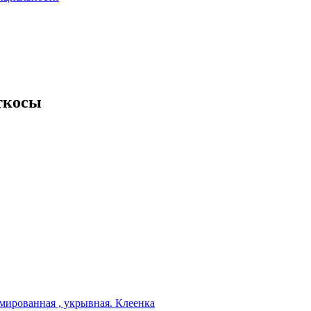
ткосы
мированная , укрывная. Клеенка