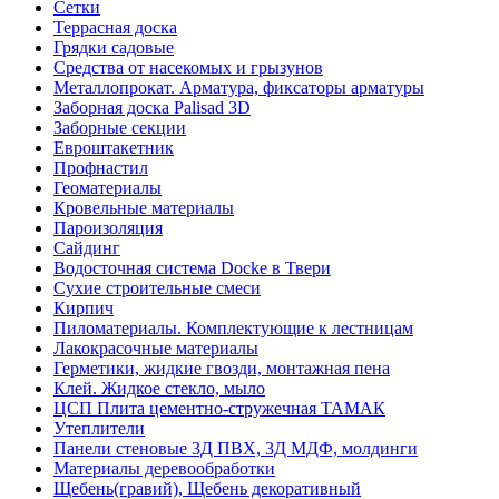
Сетки
Террасная доска
Грядки садовые
Средства от насекомых и грызунов
Металлопрокат. Арматура, фиксаторы арматуры
Заборная доска Palisad 3D
Заборные секции
Евроштакетник
Профнастил
Геоматериалы
Кровельные материалы
Пароизоляция
Сайдинг
Водосточная система Docke в Твери
Сухие строительные смеси
Кирпич
Пиломатериалы. Комплектующие к лестницам
Лакокрасочные материалы
Герметики, жидкие гвозди, монтажная пена
Клей. Жидкое стекло, мыло
ЦСП Плита цементно-стружечная ТАМАК
Утеплители
Панели стеновые 3Д ПВХ, 3Д МДФ, молдинги
Материалы деревообработки
Щебень(гравий), Щебень декоративный