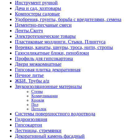
Инструмент ручной
Дача и сад, хозтовары
Компостеры садовые
Удобрения, грунты, борьба с вредителями, семена
Цементно-песчаные смеси
Ленты.Скотч
Электротехнические товары
Пластиковые молдинги. Стыки. Плинтуса
Веревки, канаты, шнуры, троса, нити, стропы
Газосиликатные блоки, пеноблоки
Профиль для гипсокартона
Двери межкомнатные
Гипсовая плитка декоративная
Печное литье
ЖБИ. Трубы а/ц
Звукоизоляционные материалы
Стены
Коммуникации
Кровля
Пол
Потолок
Системы поверхностного водоотвода
Гидроизоляция
Гипсокартон
Лестницы, стремянки
Декоративный камень фасадный