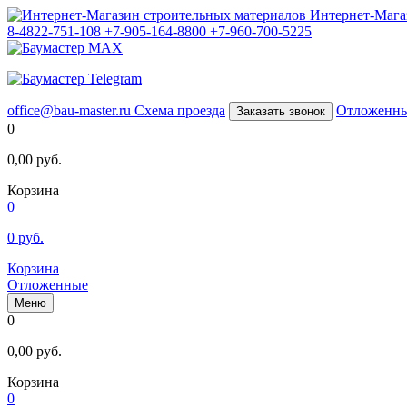
Интернет-Мага
8-4822-751-108
+7-905-164-8800
+7-960-700-5225
office@bau-master.ru
Схема проезда
Отложенн
Заказать звонок
0
0,00
руб.
Корзина
0
0
руб.
Корзина
Отложенные
Меню
0
0,00
руб.
Корзина
0