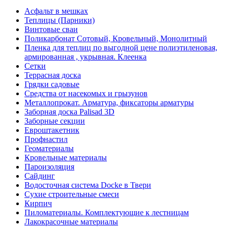
Асфальт в мешках
Теплицы (Парники)
Винтовые сваи
Поликарбонат Сотовый, Кровельный, Монолитный
Пленка для теплиц по выгодной цене полиэтиленовая,
армированная , укрывная. Клеенка
Сетки
Террасная доска
Грядки садовые
Средства от насекомых и грызунов
Металлопрокат. Арматура, фиксаторы арматуры
Заборная доска Palisad 3D
Заборные секции
Евроштакетник
Профнастил
Геоматериалы
Кровельные материалы
Пароизоляция
Сайдинг
Водосточная система Docke в Твери
Сухие строительные смеси
Кирпич
Пиломатериалы. Комплектующие к лестницам
Лакокрасочные материалы