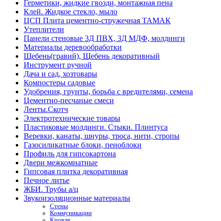
Герметики, жидкие гвозди, монтажная пена
Клей. Жидкое стекло, мыло
ЦСП Плита цементно-стружечная ТАМАК
Утеплители
Панели стеновые 3Д ПВХ, 3Д МДФ, молдинги
Материалы деревообработки
Щебень(гравий), Щебень декоративный
Инструмент ручной
Дача и сад, хозтовары
Компостеры садовые
Удобрения, грунты, борьба с вредителями, семена
Цементно-песчаные смеси
Ленты.Скотч
Электротехнические товары
Пластиковые молдинги. Стыки. Плинтуса
Веревки, канаты, шнуры, троса, нити, стропы
Газосиликатные блоки, пеноблоки
Профиль для гипсокартона
Двери межкомнатные
Гипсовая плитка декоративная
Печное литье
ЖБИ. Трубы а/ц
Звукоизоляционные материалы
Стены
Коммуникации
Кровля